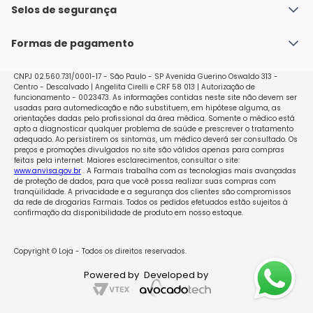
durante os 7 primeiros dias da administração de 
Política de Envio
Selos de segurança
Nossas lojas
Allestra 30. Entretanto, se já tiver ocorrido relação 
Política de Privacidade e Segurança
Seja um franqueado
sexual, a possibilidade de gravidez antes do início da 
Formas de pagamento
Políticas de Trocas e Devoluções
utilização de Allestra 30 deve ser descartada ou deve-
se esperar pelo primeiro período menstrual 
Perguntas Frequentes - Faq
espontâneo. Orientação em caso de vômito e/ou 
CNPJ 02.560.731/0001-17 - São Paulo - SP Avenida Guerino Oswaldo 313 -
Centro - Descalvado | Angelita Cirelli e CRF 58 013 | Autorização de
diarreia No caso de vômito e/ou diarreia no período de 
funcionamento - 0023473. As informações contidas neste site não devem ser
4 horas após a ingestão do comprimido/drágea, a 
usadas para automedicação e não substituem, em hipótese alguma, as
absorção pode ser incompleta. Neste caso, um 
orientações dadas pelo profissional da área médica. Somente o médico está
apto a diagnosticar qualquer problema de saúde e prescrever o tratamento
comprimido/drágea extra, de uma outra cartela, deve 
adequado. Ao persistirem os sintomas, um médico deverá ser consultado. Os
ser tomado. para mais informações consulte a 
preços e promoções divulgados no site são válidos apenas para compras
feitas pela internet. Maiores esclarecimentos, consultar o site:
questão
www.anvisa.gov.br
. A Farmais trabalha com as tecnologias mais avançadas
de proteção de dados, para que você possa realizar suas compras com
tranqüilidade. A privacidade e a segurança dos clientes são compromissos
da rede de drogarias Farmais. Todos os pedidos efetuados estão sujeitos à
confirmação da disponibilidade de produto em nosso estoque.
Copyright © Loja - Todos os direitos reservados.
Powered by
Developed by