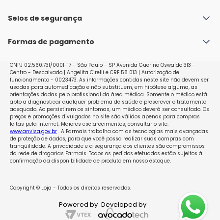
Fale conosco
Política de Envio
Selos de segurança
Nossas lojas
Política de Privacidade e Segurança
Seja um franqueado
Formas de pagamento
Políticas de Trocas e Devoluções
Perguntas Frequentes - Faq
CNPJ 02.560.731/0001-17 - São Paulo - SP Avenida Guerino Oswaldo 313 -
Centro - Descalvado | Angelita Cirelli e CRF 58 013 | Autorização de
funcionamento - 0023473. As informações contidas neste site não devem ser
usadas para automedicação e não substituem, em hipótese alguma, as
orientações dadas pelo profissional da área médica. Somente o médico está
apto a diagnosticar qualquer problema de saúde e prescrever o tratamento
adequado. Ao persistirem os sintomas, um médico deverá ser consultado. Os
preços e promoções divulgados no site são válidos apenas para compras
feitas pela internet. Maiores esclarecimentos, consultar o site:
www.anvisa.gov.br
. A Farmais trabalha com as tecnologias mais avançadas
de proteção de dados, para que você possa realizar suas compras com
tranqüilidade. A privacidade e a segurança dos clientes são compromissos
da rede de drogarias Farmais. Todos os pedidos efetuados estão sujeitos à
confirmação da disponibilidade de produto em nosso estoque.
Copyright © Loja - Todos os direitos reservados.
Powered by
Developed by