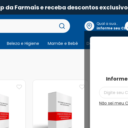
pp da Farmais e receba descontos exclusivo
Qual a sua
localização?
informe seu CE
Beleza e Higiene
Mamãe e Bebê
Dermocosmeticos
2
produtos
Informe
Não sei meu 