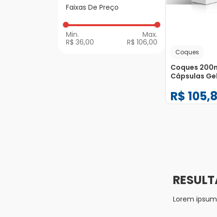
Anti-inflamatórios
Faixas De Preço
de Uso Geral
R$ 36,00
R$ 106,00
Coques
Coques 200
Cápsulas Ge
Duras
R$
105
,
−
+
1
Lorem ipsum d