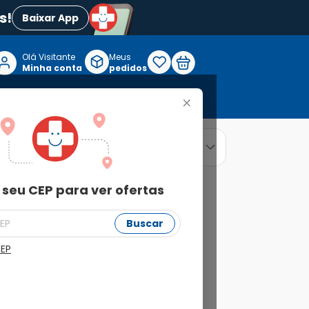
s!
Baixar App
Olá Visitante

Meus
P
Minha conta
pedidos
+
Reabilitação e Longevidade
relevância
ordenar por
 seu CEP para ver ofertas
Buscar
CEP