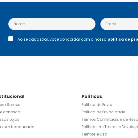
Ao se cadastrar, você concordar com a nossa
política de pr
stitucional
Políticas
em Somos
Política de Envio
le conosco
Política de Privacidade
ssas Lojas
Termos Comerciais e de Res
ja um franqueado
Políticas de Trocas e Devoluç
Termos e Uso