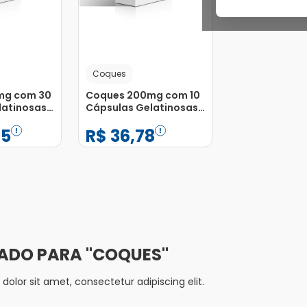
Coques
mg com 30
Coques 200mg com 10
latinosas
Cápsulas Gelatinosas
Duras
85
R$
36
,
78
−
+
1
Adicionar
Adicionar
COQUES
olor sit amet, consectetur adipiscing elit.