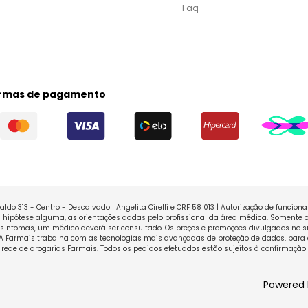
Faq
rmas de pagamento
ldo 313 - Centro - Descalvado | Angelita Cirelli e CRF 58 013 | Autorização de funcio
ipótese alguma, as orientações dadas pelo profissional da área médica. Somente o
sintomas, um médico deverá ser consultado. Os preços e promoções divulgados no sit
 A Farmais trabalha com as tecnologias mais avançadas de proteção de dados, para 
rede de drogarias Farmais. Todos os pedidos efetuados estão sujeitos à confirmação
Powered 