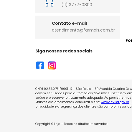
(11) 3777-0800
Contato e-mail
atendimento@farmais.com.br
Fo
Siga nossas redes sociais
CNPJ 02.560.731/0001-17 - São Paulo - SP Avenida Guerino Oswa
devem ser usadas para automedicação e não substituem, em h
saúde e prescrever o tratamento adequado. Ao persistirem os 
Maiores esclarecimentos, consultar o site:
www.anvisa.gov.br
.
privacidade e a segurança dos clientes são compromissos da 
Copyright © Loja - Todos os direitos reservados.