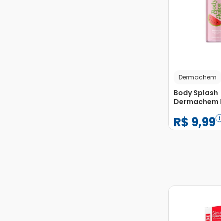
Dermachem
Body Splash
Dermachem 
200ml
R$
9
,
99
−
+
1