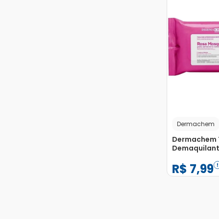
Dermachem
Dermachem 
Demaquilant
Mosqueta c
R$
7
,
99
Unidades
−
+
1