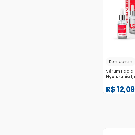
Dermachem
Sérum Facial
Hyaluronic 1
Dermachem 
R$
12
,
09
−
+
1