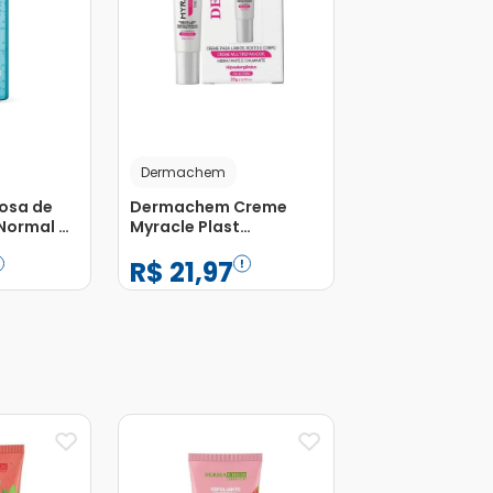
Dermachem
osa de
Dermachem Creme
 Normal a
Myracle Plast
chem
Multireparador 20g
R$
21
,
97
−
+
1
Adicionar
Adicionar