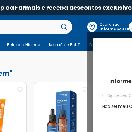
pp da Farmais e receba descontos exclusivo
Qual a sua
localização?
informe seu CE
Beleza e Higiene
Mamãe e Bebê
Dermocosmeticos
37
produtos
em
Informe
Não sei meu 