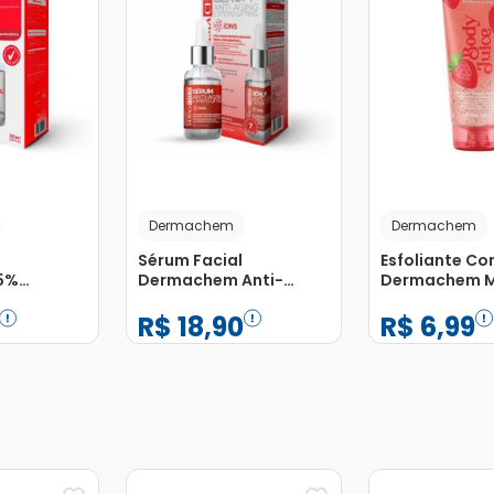
Dermachem
Dermachem
Sérum Facial
Esfoliante Co
,5%
Dermachem Anti-
Dermachem 
30ml
Aging Efeito Lifting
100g
R$
18
,
90
R$
6
,
99
30ml
−
+
−
+
1
1
Adicionar
Adicionar