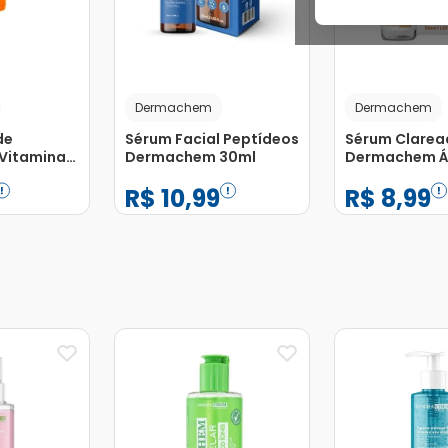
Dermachem
Dermachem
de
Sérum Facial Peptídeos
Sérum Clarea
Vitamina
Dermachem 30ml
Dermachem Á
Mandélico e
R$
10
,
99
R$
8
,
99
Nicacinamida
−
+
−
+
1
1
Adicionar
Adicionar