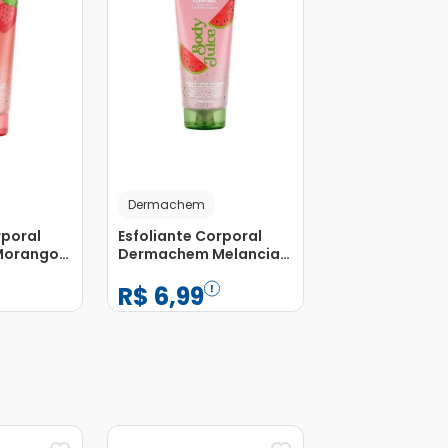
Dermachem
rporal
Esfoliante Corporal
Morango
Dermachem Melancia
100g
R$
6
,
99
−
+
1
Adicionar
Adicionar