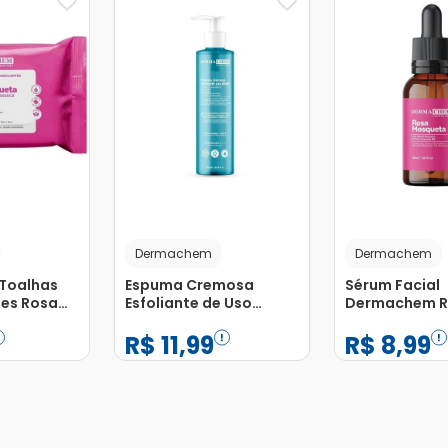
Dermachem
Dermachem
Toalhas
Espuma Cremosa
Sérum Facial
es Rosa
Esfoliante de Uso
Dermachem 
om 25
Diário Dermachem
Mosqueta 30
R$
11
,
99
R$
8
,
99
240ml
−
+
−
+
1
1
Adicionar
Adicionar