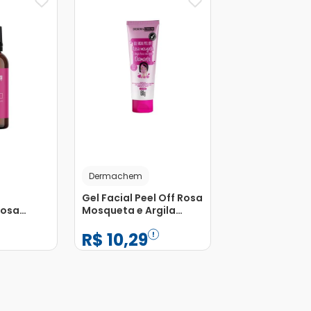
Dermachem
Gel Facial Peel Off Rosa
Rosa
Mosqueta e Argila
ml
Rosa DermaChem 60g
R$
10
,
29
−
+
1
Adicionar
Adicionar