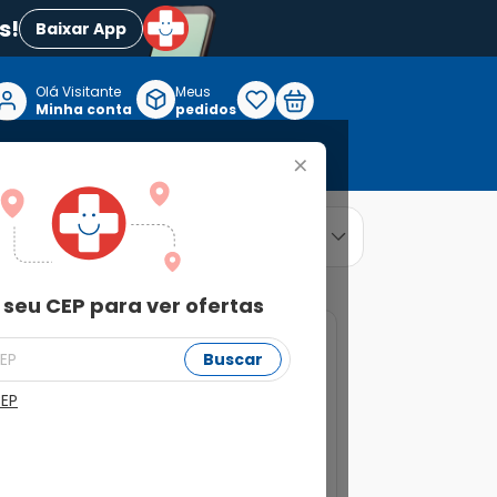
s!
Baixar App
Olá Visitante

Meus
P
Minha conta
pedidos
+
Reabilitação e Longevidade
relevância
ordenar por
 seu CEP para ver ofertas
Buscar
CEP