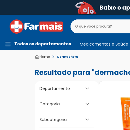
Baixe o a
Todos os departamentos
Medicamentos e Saúde
Dermachem
dermach
Departamento
Categoria
Beleza e Higiene
Dermocosméticos
Subcategoria
Para os Cabelos
Medicamentos e
Saúde