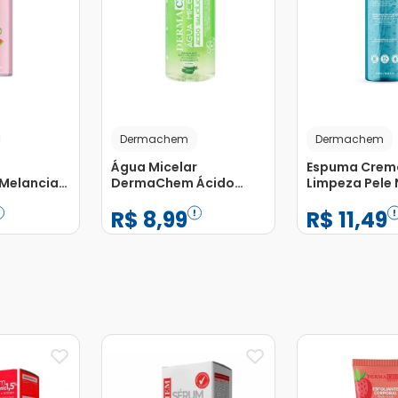
Dermachem
Dermachem
Água Micelar
Espuma Crem
Melancia
DermaChem Ácido
Limpeza Pele
Salicílico 250ml
Seca Derma
R$
8
,
99
R$
11
,
49
240ml
−
+
−
+
1
1
Adicionar
Adicionar