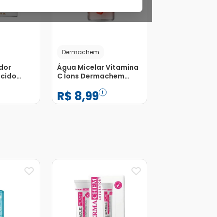
Dermachem
dor
Água Micelar Vitamina
cido
C Íons Dermachem
250ml
R$
8
,
99
 30ml
−
+
1
Adicionar
Adicionar