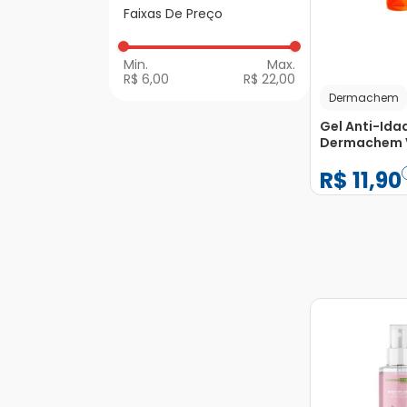
Para Pele
Faixas De Preço
Facial e Skin Care
Perfumes Colônias e
Body Splash
Hidratantes
Tosse
R$ 6,00
R$ 22,00
Make ou
Maquiagem
Dermachem
Proteção Solar
Gel Anti-Ida
Dermachem 
Sabonetes
C 100g
R$
11
,
90
−
+
1