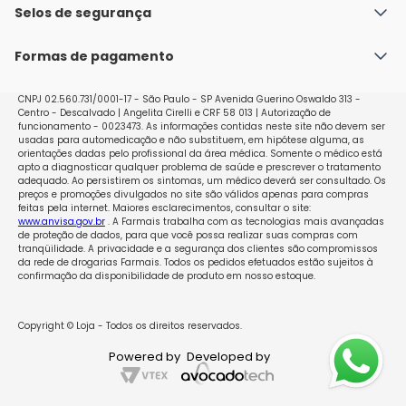
Política de Envio
Selos de segurança
Nossas lojas
Política de Privacidade e Segurança
Seja um franqueado
Formas de pagamento
Políticas de Trocas e Devoluções
Perguntas Frequentes - Faq
CNPJ 02.560.731/0001-17 - São Paulo - SP Avenida Guerino Oswaldo 313 -
Centro - Descalvado | Angelita Cirelli e CRF 58 013 | Autorização de
funcionamento - 0023473. As informações contidas neste site não devem ser
usadas para automedicação e não substituem, em hipótese alguma, as
orientações dadas pelo profissional da área médica. Somente o médico está
apto a diagnosticar qualquer problema de saúde e prescrever o tratamento
adequado. Ao persistirem os sintomas, um médico deverá ser consultado. Os
preços e promoções divulgados no site são válidos apenas para compras
feitas pela internet. Maiores esclarecimentos, consultar o site:
www.anvisa.gov.br
. A Farmais trabalha com as tecnologias mais avançadas
de proteção de dados, para que você possa realizar suas compras com
tranqüilidade. A privacidade e a segurança dos clientes são compromissos
da rede de drogarias Farmais. Todos os pedidos efetuados estão sujeitos à
confirmação da disponibilidade de produto em nosso estoque.
Copyright © Loja - Todos os direitos reservados.
Powered by
Developed by