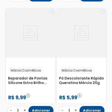
Márcia Cosméticos
Márcia Cosméticos
Reparador de Pontas
Pó Descolorante Rápido
Silicone Extra Brilho
Queratina Márcia 20g
Márcia 35ml
R$
9
,
99
R$
5
,
99
−
+
−
+
1
Adicionar
1
Adicionar