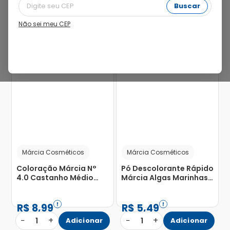
Buscar
Não sei meu CEP
Márcia Cosméticos
Márcia Cosméticos
Coloração Márcia N°
Pó Descolorante Rápido
4.0 Castanho Médio
Márcia Algas Marinhas
com 1 Unidade
20g
R$
8
,
99
R$
5
,
49
−
+
−
+
1
Adicionar
1
Adicionar