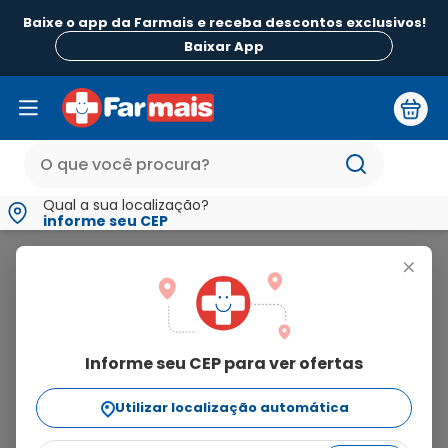
Baixe o app da Farmais e receba descontos exclusivos!
B
Baixar App
Qual a sua localização?
informe seu CEP
Márcia Cosméticos
+
márcia
cosméticos
Informe seu CEP para ver ofertas
22
produtos
Utilizar localização automática
Ordenar Por
relevância