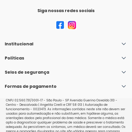
Siga nossas redes sociais
Institucional
Quem Somos
Políticas
Fale conosco
Política de Envio
Selos de segurança
Nossas lojas
Política de Privacidade e Segurança
Seja um franqueado
Formas de pagamento
Políticas de Trocas e Devoluções
Perguntas Frequentes - Faq
CNPJ 02.560.731/0001-17 - São Paulo - SP Avenida Guerino Oswaldo 313 -
Centro - Descalvado | Angelita Cirelli e CRF 58 013 | Autorização de
funcionamento - 0023473. As informações contidas neste site não devem ser
usadas para automedicação e não substituem, em hipótese alguma, as
orientações dadas pelo profissional da área médica. Somente o médico está
apto a diagnosticar qualquer problema de saúde e prescrever o tratamento
adequado. Ao persistirem os sintomas, um médico deverá ser consultado. Os
preços e promoções divulgados no site são válidos apenas para compras