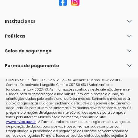
Institucional
Quem Somos
Políticas
Fale conosco
Política de Envio
Selos de segurança
Nossas lojas
Política de Privacidade e Segurança
Seja um franqueado
Formas de pagamento
Políticas de Trocas e Devoluções
Perguntas Frequentes - Faq
CNPJ 02.560.731/0001-17 - São Paulo - SP Avenida Guerino Oswaldo 313 -
Centro - Descalvado | Angelita Cirelli e CRF 58 013 | Autorização de
funcionamento - 0023473. As informações contidas neste site não devem ser
usadas para automedicação e não substituem, em hipótese alguma, as
orientações dadas pelo profissional da área médica. Somente o médico está
apto a diagnosticar qualquer problema de saúde e prescrever o tratamento
adequado. Ao persistirem os sintomas, um médico deverá ser consultado. Os
preços e promoções divulgados no site são válidos apenas para compras
feitas pela internet. Maiores esclarecimentos, consultar o site:
www.anvisa.gov.br
. A Farmais trabalha com as tecnologias mais avançadas
de proteção de dados, para que você possa realizar suas compras com
tranqüilidade. A privacidade e a segurança dos clientes são compromissos
da rede de drogarias Farmais. Todos os pedidos efetuados estão sujeitos à