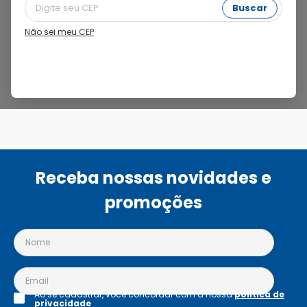
Filtros
Buscar
Não sei meu CEP
Nenhum produto encontrado para "
Alergia
".
Receba nossas novidades e
promoções
Ao se cadastrar, você concordar com a nossa
política de
privacidade