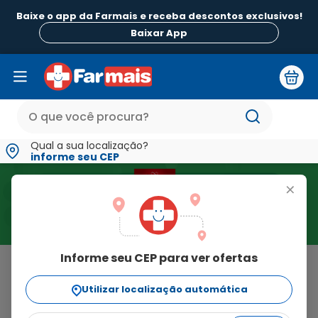
Baixe o app da Farmais e receba descontos exclusivos!
Baixar App
Qual a sua localização?
informe seu CEP
+
Informe seu CEP para ver ofertas
Home
>
Alergia
Resultado para "Alergia"
Utilizar localização automática