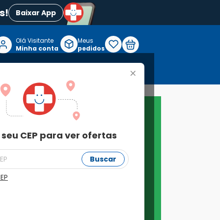
s!
Baixar App
Olá Visitante

Meus
P
Minha conta
pedidos
+
Reabilitação e Longevidade
 seu CEP para ver ofertas
Buscar
CEP