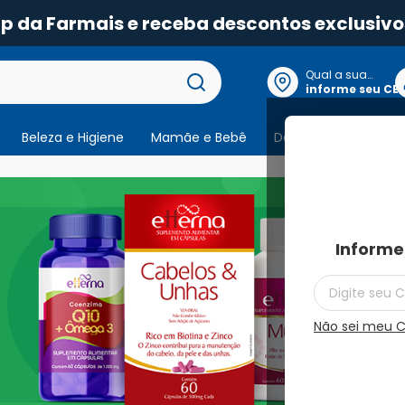
pp da Farmais e receba descontos exclusivo
Qual a sua
localização?
informe seu CE
Beleza e Higiene
Mamãe e Bebê
Dermocosmeticos
Informe
Não sei meu 