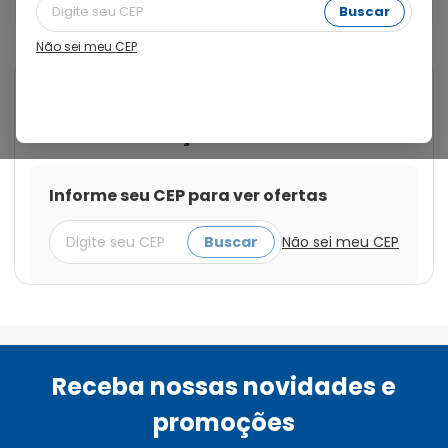
Retardada
Buscar
Não sei meu CEP
Cod.:
7896094206304
Velija
Velija 60mg com 30 Cápsulas
Duras de Liberação Retardada
Informe seu CEP para ver ofertas
Buscar
Não sei meu CEP
Receba nossas novidades e
promoções