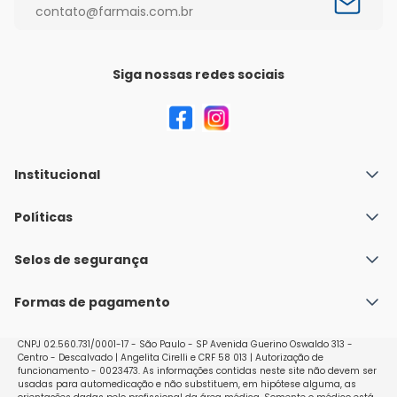
contato@farmais.com.br
Siga nossas redes sociais
Institucional
Quem Somos
Políticas
Fale conosco
Política de Envio
Selos de segurança
Nossas lojas
Política de Privacidade e Segurança
Seja um franqueado
Formas de pagamento
Políticas de Trocas e Devoluções
Perguntas Frequentes - Faq
CNPJ 02.560.731/0001-17 - São Paulo - SP Avenida Guerino Oswaldo 313 -
Centro - Descalvado | Angelita Cirelli e CRF 58 013 | Autorização de
funcionamento - 0023473. As informações contidas neste site não devem ser
usadas para automedicação e não substituem, em hipótese alguma, as