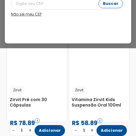
Buscar
Não sei meu CEP
18%
22%
Zirvit
Zirvit
Zirvit Pré com 30
Vitamina Zirvit Kids
Cápsulas
Suspensão Oral 100ml
R$
78
,
89
R$
58
,
89
−
+
−
+
1
Adicionar
1
Adicionar