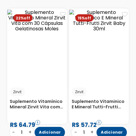
22%
15%
Zirvit
Zirvit
Suplemento Vitamínico
Suplemento Vitaminico
Mineral Zirvit Vita com
E Mineral Tutti-Frutti
30 Cápsulas
Zirvit Baby 30ml
Gelatinosas Moles
R$
64
,
79
R$
57
,
72
−
+
−
+
1
Adicionar
1
Adicionar