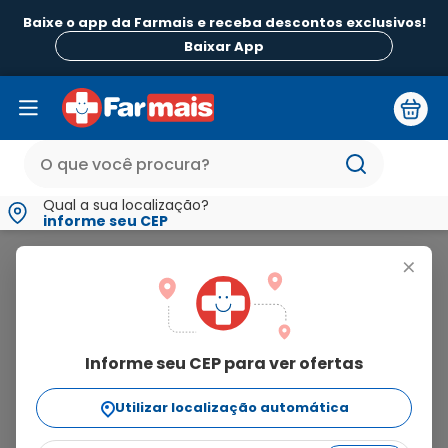
Baixe o app da Farmais e receba descontos exclusivos!
Baixar App
Qual a sua localização?
informe seu CEP
Zirvit
+
zirvit
Informe seu CEP para ver ofertas
11
produtos
Utilizar localização automática
Ordenar Por
relevância