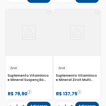
Zirvit
Zirvit
Suplemento Vitamínico
Suplemento Vitamínico
e Mineral Suspenção
e Mineral Zirvit Multi
Zirvit Kids 150ml
com 30 Comprimidos
R$
79
,
90
R$
137
,
75
−
+
−
+
Adicionar
Adicionar