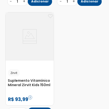
−
+
−
+
1
Adicionar
1
Adicionar
Zirvit
Suplemento Vitamínico
Mineral Zirvit Kids 150ml
R$
93
,
99