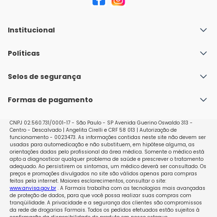
Institucional
Quem Somos
Políticas
Fale conosco
Política de Envio
Selos de segurança
Nossas lojas
Política de Privacidade e Segurança
Seja um franqueado
Formas de pagamento
Políticas de Trocas e Devoluções
Perguntas Frequentes - Faq
CNPJ 02.560.731/0001-17 - São Paulo - SP Avenida Guerino Oswaldo 313 -
Centro - Descalvado | Angelita Cirelli e CRF 58 013 | Autorização de
funcionamento - 0023473. As informações contidas neste site não devem ser
usadas para automedicação e não substituem, em hipótese alguma, as
orientações dadas pelo profissional da área médica. Somente o médico está
apto a diagnosticar qualquer problema de saúde e prescrever o tratamento
adequado. Ao persistirem os sintomas, um médico deverá ser consultado. Os
preços e promoções divulgados no site são válidos apenas para compras
feitas pela internet. Maiores esclarecimentos, consultar o site:
www.anvisa.gov.br
. A Farmais trabalha com as tecnologias mais avançadas
de proteção de dados, para que você possa realizar suas compras com
tranqüilidade. A privacidade e a segurança dos clientes são compromissos
da rede de drogarias Farmais. Todos os pedidos efetuados estão sujeitos à