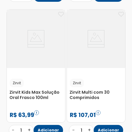
Zirvit
Zirvit
Zirvit Kids Max Solução
Zirvit Multi com 30
Oral Frasco 100ml
Comprimidos
R$
63
,
99
R$
107
,
01
−
+
−
+
1
Adicionar
1
Adicionar