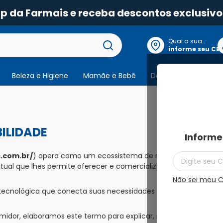
pp da Farmais e receba descontos exclusivo
Qual a sua
localização?
informe seu CE
Beleza e Higiene
Mamãe e Bebê
Dermocosmeticos
ILIDADE
Informe
.com.br/
) opera como um ecossistema de marketplace, com a 
ual que lhes permite oferecer e comercializar, com total auto
Não sei meu 
ne tecnológica que conecta suas necessidades às Unidades Ve
idor, elaboramos este termo para explicar, de forma direta e