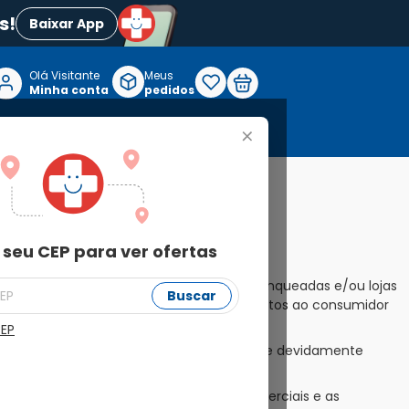
s!
Baixar App
Olá Visitante

Meus
P
Minha conta
pedidos
+
Reabilitação e Longevidade
 seu CEP para ver ofertas
Farmais disponibilizando às unidades franqueadas e/ou lojas
Buscar
nomia e sob suas responsabilidades, produtos ao consumidor
CEP
ndedoras, que são empresas independentes e devidamente
 clara, como funcionam as condições comerciais e as