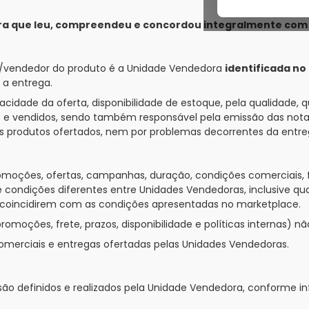
lara que leu, compreendeu e concordou integralmente com
r/vendedor do produto é a Unidade Vendedora
identificada no
a entrega.
cidade da oferta, disponibilidade de estoque, pela qualidade, q
s e vendidos, sendo também responsável pela emissão das notas 
 nos produtos ofertados, nem por problemas decorrentes da ent
omoções, ofertas, campanhas, duração, condições comerciais, fr
e condições diferentes entre Unidades Vendedoras, inclusive q
o coincidirem com as condições apresentadas no marketplace.
omoções, frete, prazos, disponibilidade e políticas internas)
comerciais e entregas ofertadas pelas Unidades Vendedoras.
 são definidos e realizados pela Unidade Vendedora, conforme