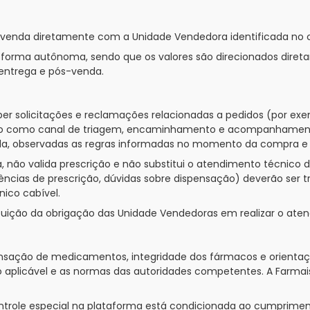
 venda diretamente com a Unidade Vendedora identificada no ca
e forma autônoma, sendo que os valores são direcionados dire
 entrega e pós-venda.
ber solicitações e reclamações relacionadas a pedidos (por ex
tuando como canal de triagem, encaminhamento e acompanhame
a, observadas as regras informadas no momento da compra e a 
 não valida prescrição e não substitui o atendimento técnico 
ências de prescrição, dúvidas sobre dispensação) deverão ser 
ico cabível.
tuição da obrigação das Unidade Vendedoras em realizar o at
pensação de medicamentos, integridade dos fármacos e orienta
 aplicável e as normas das autoridades competentes. A Farmai
ole especial na plataforma está condicionada ao cumprimento d