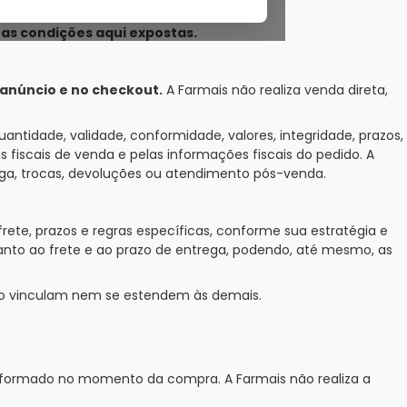
 as condições aqui expostas.
 anúncio e no checkout.
A Farmais não realiza venda direta,
uantidade, validade, conformidade, valores, integridade, prazos,
fiscais de venda e pelas informações fiscais do pedido. A
rega, trocas, devoluções ou atendimento pós-venda.
ete, prazos e regras específicas, conforme sua estratégia e
uanto ao frete e ao prazo de entrega, podendo, até mesmo, as
 não vinculam nem se estendem às demais.
 informado no momento da compra. A Farmais não realiza a