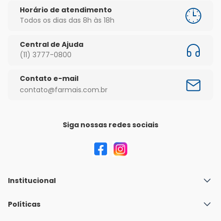
Horário de atendimento
Todos os dias das 8h às 18h
Central de Ajuda
(11) 3777-0800
Contato e-mail
contato@farmais.com.br
Siga nossas redes sociais
Institucional
Quem Somos
Políticas
Fale conosco