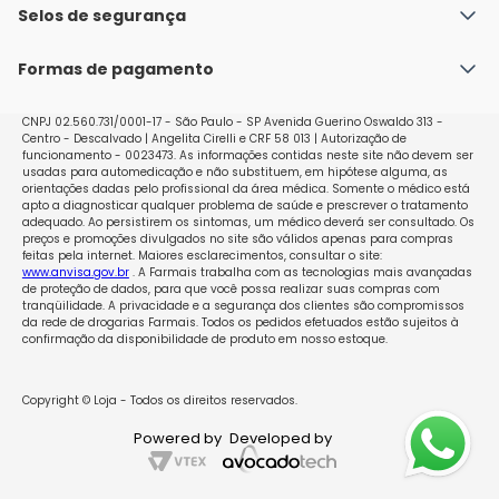
Política de Envio
Selos de segurança
Nossas lojas
Política de Privacidade e Segurança
Seja um franqueado
Formas de pagamento
Políticas de Trocas e Devoluções
Perguntas Frequentes - Faq
CNPJ 02.560.731/0001-17 - São Paulo - SP Avenida Guerino Oswaldo 313 -
Centro - Descalvado | Angelita Cirelli e CRF 58 013 | Autorização de
funcionamento - 0023473. As informações contidas neste site não devem ser
usadas para automedicação e não substituem, em hipótese alguma, as
orientações dadas pelo profissional da área médica. Somente o médico está
apto a diagnosticar qualquer problema de saúde e prescrever o tratamento
adequado. Ao persistirem os sintomas, um médico deverá ser consultado. Os
preços e promoções divulgados no site são válidos apenas para compras
feitas pela internet. Maiores esclarecimentos, consultar o site:
www.anvisa.gov.br
. A Farmais trabalha com as tecnologias mais avançadas
de proteção de dados, para que você possa realizar suas compras com
tranqüilidade. A privacidade e a segurança dos clientes são compromissos
da rede de drogarias Farmais. Todos os pedidos efetuados estão sujeitos à
confirmação da disponibilidade de produto em nosso estoque.
Copyright © Loja - Todos os direitos reservados.
Powered by
Developed by