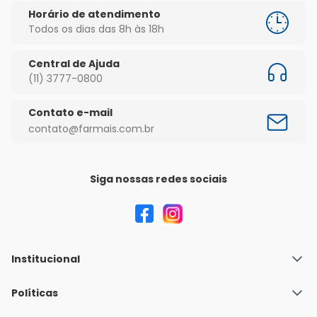
Horário de atendimento
Todos os dias das 8h às 18h
Central de Ajuda
(11) 3777-0800
Contato e-mail
contato@farmais.com.br
Siga nossas redes sociais
Institucional
Quem Somos
Políticas
Fale conosco