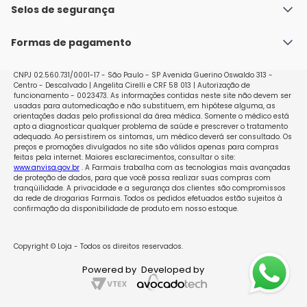
Política de Envio
Selos de segurança
Nossas lojas
Política de Privacidade e Segurança
Seja um franqueado
Formas de pagamento
Políticas de Trocas e Devoluções
Perguntas Frequentes - Faq
CNPJ 02.560.731/0001-17 - São Paulo - SP Avenida Guerino Oswaldo 313 -
Centro - Descalvado | Angelita Cirelli e CRF 58 013 | Autorização de
funcionamento - 0023473. As informações contidas neste site não devem ser
usadas para automedicação e não substituem, em hipótese alguma, as
orientações dadas pelo profissional da área médica. Somente o médico está
apto a diagnosticar qualquer problema de saúde e prescrever o tratamento
adequado. Ao persistirem os sintomas, um médico deverá ser consultado. Os
preços e promoções divulgados no site são válidos apenas para compras
feitas pela internet. Maiores esclarecimentos, consultar o site:
www.anvisa.gov.br
. A Farmais trabalha com as tecnologias mais avançadas
de proteção de dados, para que você possa realizar suas compras com
tranqüilidade. A privacidade e a segurança dos clientes são compromissos
da rede de drogarias Farmais. Todos os pedidos efetuados estão sujeitos à
confirmação da disponibilidade de produto em nosso estoque.
Copyright © Loja - Todos os direitos reservados.
Powered by
Developed by