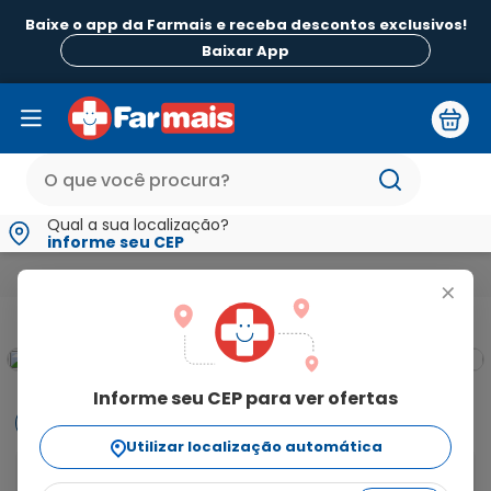
Baixe o app da Farmais e receba descontos exclusivos!
Baixar App
Qual a sua localização?
informe seu CEP
Medicamentos e Saúde
Dor e Febre e Inflamação
Febre
+
Informe seu CEP para ver ofertas
Informações
Utilizar localização automática
Para o que é indicado?
