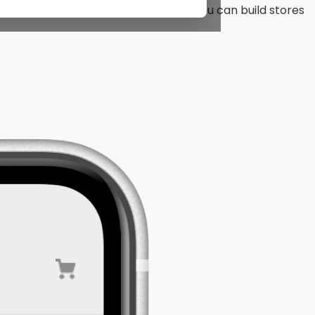
mprehensive, easy-to-use toolset, you can build stores