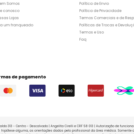
em Somos
Política de Envio
le conosco
Política de Privacidade
ssas Lojas
Termos Comerciais e de Res
ja um franqueado
Políticas de Trocas e Devoluç
Termos e Uso
Faq
rmas de pagamento
ldo 313 - Centro - Descalvado | Angelita Cirelli e CRF 58 013 | Autorização de funcio
ipótese alguma, as orientações dadas pelo profissional da área médica. Somente o