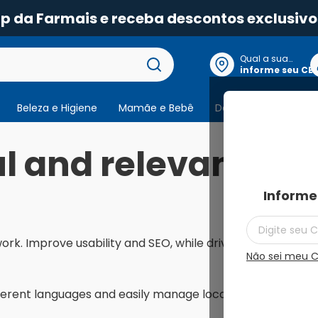
pp da Farmais e receba descontos exclusivo
Qual a sua
localização?
informe seu CE
Beleza e Higiene
Mamãe e Bebê
Dermocosmeticos
 and relevant exp
Informe
ork. Improve usability and SEO, while driving more conv
Não sei meu 
ifferent languages and easily manage local currencies an