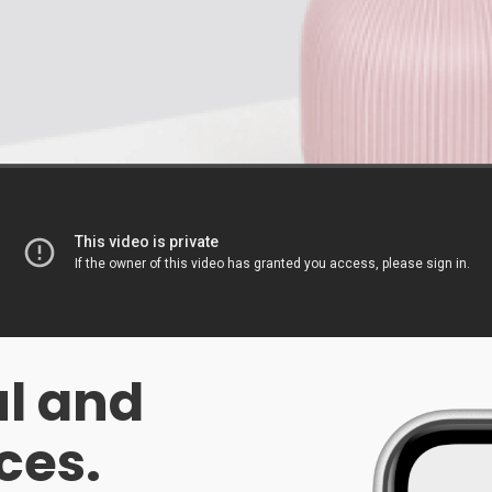
l and
ces.