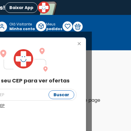
s!
Baixar App
Olá Visitante

Meus
P
Minha conta
pedidos
+
Reabilitação e Longevidade
eriences.
 seu CEP para ver ofertas
Buscar
ersion with modular components, single page
CEP
d payment conditions.