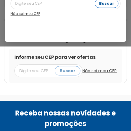
4,5g
Buscar
Não sei meu CEP
Cod.:
7898216365449
Pharlab
Aciclovir 30mg/g Pomada de
Uso Oftálmico Bisnaga 4,5g
Informe seu CEP para ver ofertas
Buscar
Não sei meu CEP
Receba nossas novidades e
promoções