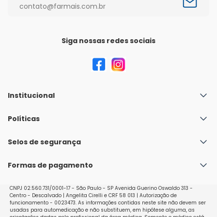
contato@farmais.com.br
Siga nossas redes sociais
Institucional
Quem Somos
Políticas
Fale conosco
Política de Envio
Selos de segurança
Nossas lojas
Política de Privacidade e Segurança
Seja um franqueado
Formas de pagamento
Políticas de Trocas e Devoluções
Perguntas Frequentes - Faq
CNPJ 02.560.731/0001-17 - São Paulo - SP Avenida Guerino Oswaldo 313 -
Centro - Descalvado | Angelita Cirelli e CRF 58 013 | Autorização de
funcionamento - 0023473. As informações contidas neste site não devem ser
usadas para automedicação e não substituem, em hipótese alguma, as