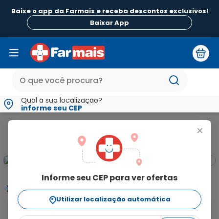
Baixe o app da Farmais e receba descontos exclusivos!
Baixar App
Qual a sua localização?
informe seu CEP
Medicamentos e Saúde
Infecções
Aciclovir 30mg/g Pomad
+
Informe seu CEP para ver ofertas
Informações
Utilizar localização automática
Aciclovir 30mg/g Pomada de Uso Oftálmico Bisnaga 