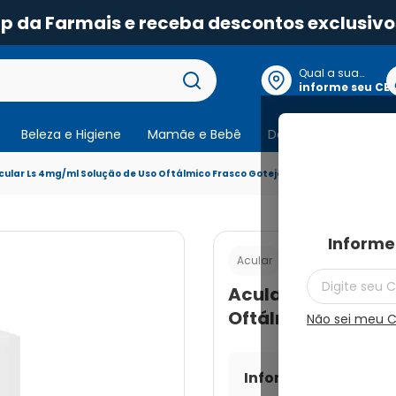
pp da Farmais e receba descontos exclusivo
Qual a sua
localização?
informe seu CE
Beleza e Higiene
Mamãe e Bebê
Dermocosmeticos
cular Ls 4mg/ml Solução de Uso Oftálmico Frasco Gotejador 5ml
Informe
Cod.:
789731680473
Acular
Acular Ls 4mg/ml 
Oftálmico Frasco 
Não sei meu 
Informe seu CEP par