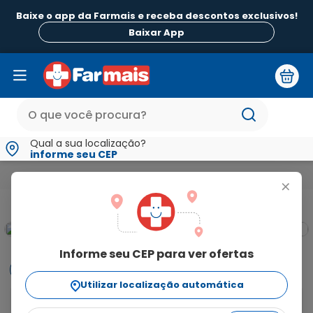
Baixe o app da Farmais e receba descontos exclusivos!
Baixar App
Qual a sua localização?
informe seu CEP
Alimentos
Adoçante Dietético Líquido com Stevia Adocyl 8
+
Informe seu CEP para ver ofertas
Informações
Utilizar localização automática
Adoçante Dietético Líquido com Stevia Adocyl 80ml