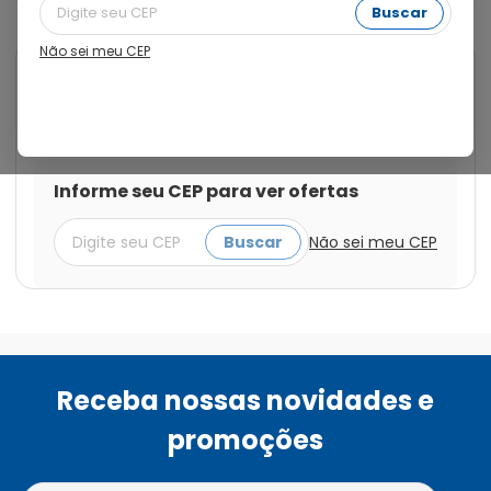
Buscar
Não sei meu CEP
Cod.:
7896094906020
Adocyl
Adoçante Dietético Líquido com
Stevia Adocyl 80ml
Informe seu CEP para ver ofertas
Buscar
Não sei meu CEP
Receba nossas novidades e
promoções