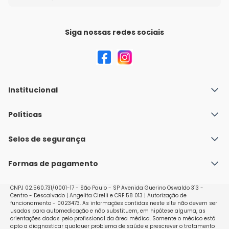
Siga nossas redes sociais
Institucional
Quem Somos
Políticas
Fale conosco
Política de Envio
Selos de segurança
Nossas lojas
Política de Privacidade e Segurança
Seja um franqueado
Formas de pagamento
Políticas de Trocas e Devoluções
Perguntas Frequentes - Faq
CNPJ 02.560.731/0001-17 - São Paulo - SP Avenida Guerino Oswaldo 313 -
Centro - Descalvado | Angelita Cirelli e CRF 58 013 | Autorização de
funcionamento - 0023473. As informações contidas neste site não devem ser
usadas para automedicação e não substituem, em hipótese alguma, as
orientações dadas pelo profissional da área médica. Somente o médico está
apto a diagnosticar qualquer problema de saúde e prescrever o tratamento