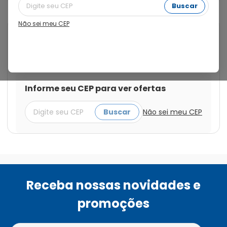
Buscar
Não sei meu CEP
Cod.:
7897396565106
Daflora
Água Mineral Daflora com Gás
510ml
Informe seu CEP para ver ofertas
Buscar
Não sei meu CEP
Receba nossas novidades e
promoções