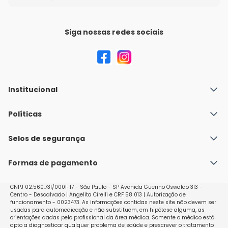
Siga nossas redes sociais
Institucional
Quem Somos
Políticas
Fale conosco
Política de Envio
Selos de segurança
Nossas lojas
Política de Privacidade e Segurança
Seja um franqueado
Formas de pagamento
Políticas de Trocas e Devoluções
Perguntas Frequentes - Faq
CNPJ 02.560.731/0001-17 - São Paulo - SP Avenida Guerino Oswaldo 313 -
Centro - Descalvado | Angelita Cirelli e CRF 58 013 | Autorização de
funcionamento - 0023473. As informações contidas neste site não devem ser
usadas para automedicação e não substituem, em hipótese alguma, as
orientações dadas pelo profissional da área médica. Somente o médico está
apto a diagnosticar qualquer problema de saúde e prescrever o tratamento