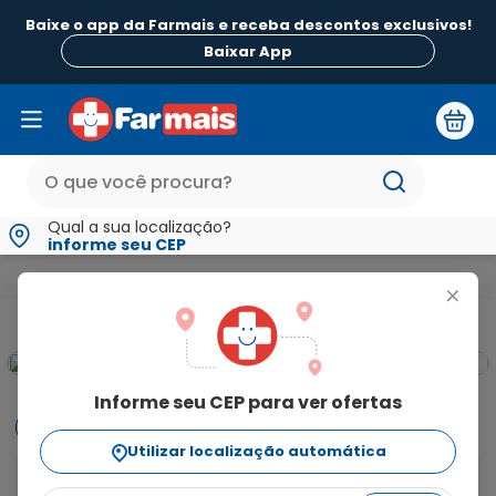
Baixe o app da Farmais e receba descontos exclusivos!
Baixar App
Qual a sua localização?
informe seu CEP
Bebidas
Água Mineral Daflora com Gás 510ml
+
Informe seu CEP para ver ofertas
Informações
Utilizar localização automática
Água Mineral Daflora com Gás 510ml