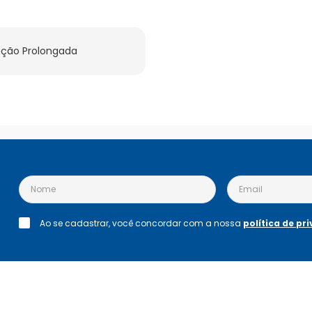
ação Prolongada
Ao se cadastrar, você concordar com a nossa
política de pr