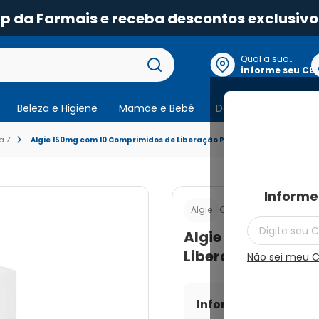
pp da Farmais e receba descontos exclusivo
Qual a sua
localização?
informe seu CE
Beleza e Higiene
Mamãe e Bebê
Dermocosmeticos
a Z
Algie 150mg com 10 Comprimidos de Liberação Prolongada
Informe
Cod.:
7891317013844
Algie
Algie 150mg com 
Liberação Prolon
Não sei meu 
Informe seu CEP par