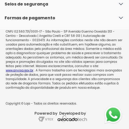
Não é necessário utilizar adicionalmente outro método 
Política de Envio
Selos de segurança
Nossas lojas
contraceptivo. Mudando de outro contraceptivo oral 
Política de Privacidade e Segurança
Seja um franqueado
combinado, anel vaginal ou adesivo transdérmico 
Formas de pagamento
Políticas de Trocas e Devoluções
(contraceptivo) para Allestra 20 Inicie a tomada de 
Allestra 20 após o término da cartela do contraceptivo 
Perguntas Frequentes - Faq
que estava tomando. Isso significa que não haverá 
CNPJ 02.560.731/0001-17 - São Paulo - SP Avenida Guerino Oswaldo 313 -
Centro - Descalvado | Angelita Cirelli e CRF 58 013 | Autorização de
pausa entre as cartelas. Se o contraceptivo que 
funcionamento - 0023473. As informações contidas neste site não devem ser
estava tomando apresenta comprimidos/drágeas 
usadas para automedicação e não substituem, em hipótese alguma, as
inativos, ou seja, sem princípio ativo, inicie a tomada 
orientações dadas pelo profissional da área médica. Somente o médico está
apto a diagnosticar qualquer problema de saúde e prescrever o tratamento
de Allestra 20 após a ingestão do último 
adequado. Ao persistirem os sintomas, um médico deverá ser consultado. Os
comprimido/drágea ativo do contraceptivo. Caso não 
preços e promoções divulgados no site são válidos apenas para compras
feitas pela internet. Maiores esclarecimentos, consultar o site:
saiba diferenciar os comprimidos/drágeas ativos dos 
www.anvisa.gov.br
. A Farmais trabalha com as tecnologias mais avançadas
inativos, consulte seu médico. o uso de Allestra 20 
de proteção de dados, para que você possa realizar suas compras com
também poderá ser iniciado mais tarde, no máximo 
tranqüilidade. A privacidade e a segurança dos clientes são compromissos
da rede de drogarias Farmais. Todos os pedidos efetuados estão sujeitos à
até o dia seguinte após o intervalo de pausa do 
confirmação da disponibilidade de produto em nosso estoque.
contraceptivo que estava sendo utilizado ou no dia 
seguinte após ter tomado o último 
comprimido/drágea inativo do contraceptivo anterior. 
Copyright © Loja - Todos os direitos reservados.
Se você estiver mudando de anel vaginal ou adesivo 
Powered by
Developed by
transdérmico, deve começar preferencialmente no 
dia da retirada do último anel ou adesivo ou, no 
máximo, no dia previsto para a próxima aplicação. Se 