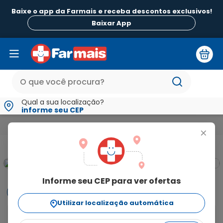
Baixe o app da Farmais e receba descontos exclusivos!
Baixar App
Qual a sua localização?
informe seu CEP
Medicamentos e Saúde
Medicamentos de A a Z
Alprazola
+
Informe seu CEP para ver ofertas
Informações
Utilizar localização automática
Alprazolam 2,0mg com 30 Comprimidos