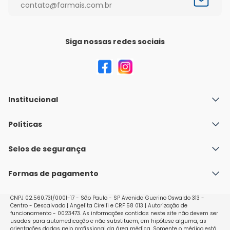
contato@farmais.com.br
Siga nossas redes sociais
Institucional
Quem Somos
Políticas
Fale conosco
Política de Envio
Selos de segurança
Nossas lojas
Política de Privacidade e Segurança
Seja um franqueado
Formas de pagamento
Políticas de Trocas e Devoluções
Perguntas Frequentes - Faq
CNPJ 02.560.731/0001-17 - São Paulo - SP Avenida Guerino Oswaldo 313 -
Centro - Descalvado | Angelita Cirelli e CRF 58 013 | Autorização de
funcionamento - 0023473. As informações contidas neste site não devem ser
usadas para automedicação e não substituem, em hipótese alguma, as
orientações dadas pelo profissional da área médica. Somente o médico está