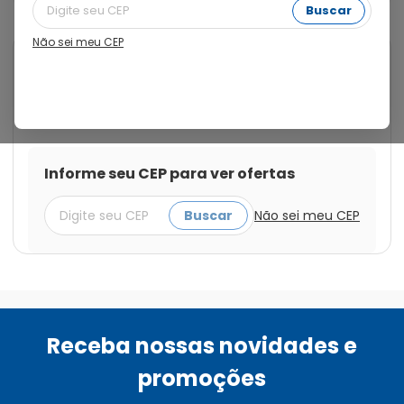
Buscar
Não sei meu CEP
Laboratório Teuto Brasileiro
Cod.:
7896112139157
Alprazolam 2,0mg com 30
Comprimidos
Informe seu CEP para ver ofertas
Buscar
Não sei meu CEP
Receba nossas novidades e
promoções