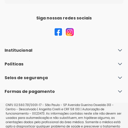
Siga nossas redes sociais
Institucional
Quem Somos
Políticas
Fale conosco
Política de Envio
Selos de segurança
Nossas lojas
Política de Privacidade e Segurança
Seja um franqueado
Formas de pagamento
Políticas de Trocas e Devoluções
Perguntas Frequentes - Faq
CNPJ 02.560.731/0001-17 - São Paulo - SP Avenida Guerino Oswaldo 313 -
Centro - Descalvado | Angelita Cirelli e CRF 58 013 | Autorização de
funcionamento - 0023473. As informações contidas neste site não devem ser
usadas para automedicação e não substituem, em hipótese alguma, as
orientações dadas pelo profissional da área médica. Somente o médico está
apto a diagnosticar qualquer problema de saúde e prescrever o tratamento