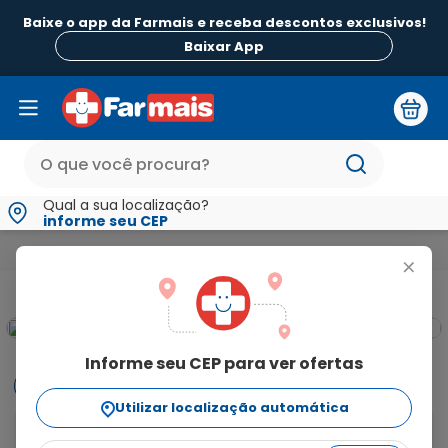
Baixe o app da Farmais e receba descontos exclusivos!
B
Baixar App
Qual a sua localização?
informe seu CEP
Medicamentos e Saúde
Medicamentos de A a Z
Alprazola
+
Informe seu CEP para ver ofertas
Informações
Utilizar localização automática
Alprazolam 2mg com 30 Comprimidos