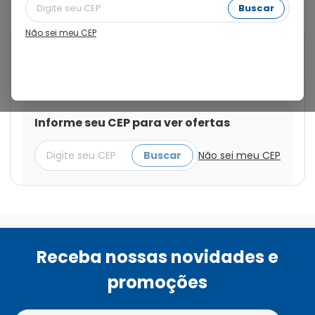
Buscar
Não sei meu CEP
Cod.:
7896422517041
Medley
Alprazolam 2mg com 30
Comprimidos
Informe seu CEP para ver ofertas
Buscar
Não sei meu CEP
Receba nossas novidades e
promoções