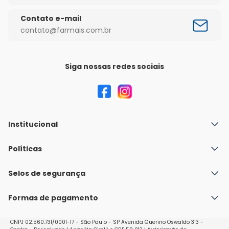
Contato e-mail
contato@farmais.com.br
Siga nossas redes sociais
Institucional
Quem Somos
Políticas
Fale conosco
Política de Envio
Selos de segurança
Nossas lojas
Política de Privacidade e Segurança
Seja um franqueado
Formas de pagamento
Políticas de Trocas e Devoluções
Perguntas Frequentes - Faq
CNPJ 02.560.731/0001-17 - São Paulo - SP Avenida Guerino Oswaldo 313 -