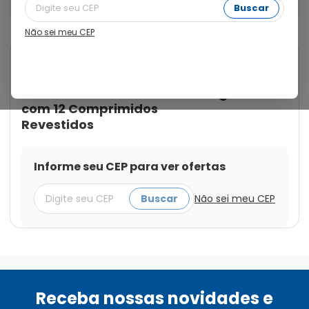
com 12 Comprimidos Revestidos
Buscar
Não sei meu CEP
Cod.:
7896004703404
EMS
Amoxicilina 500mg +
Clavulanato de Potássio 125mg
com 12 Comprimidos
Revestidos
Informe seu CEP para ver ofertas
Buscar
Não sei meu CEP
Receba nossas novidades e