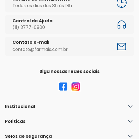
Todos os dias das 8h às 18h
Central de Ajuda
(11) 3777-0800
Contato e-mail
contato@farmais.com.br
Siga nossas redes sociais
Institucional
Quem Somos
Políticas
Fale conosco
Política de Envio
Selos de segurança
Nossas lojas