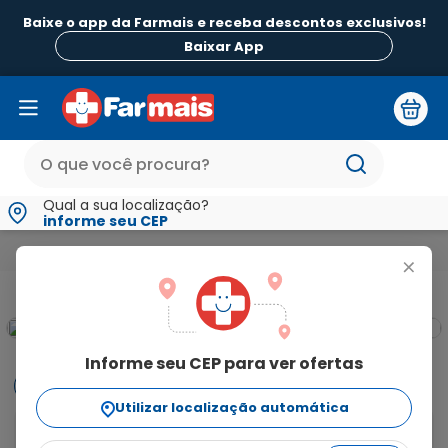
Baixe o app da Farmais e receba descontos exclusivos!
Baixar App
Qual a sua localização?
informe seu CEP
Medicamentos e Saúde
Dor e Febre e Inflamação
Febre
+
Informe seu CEP para ver ofertas
Informações
Utilizar localização automática
ANADOR comprimidos 1g
