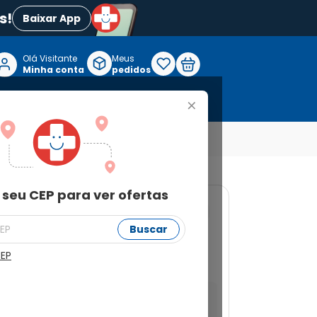
s!
Baixar App
Olá Visitante

Meus
P
Minha conta
pedidos
+
Reabilitação e Longevidade
 seu CEP para ver ofertas
7
Buscar
 2 Blísteres com 12
CEP
a ver ofertas