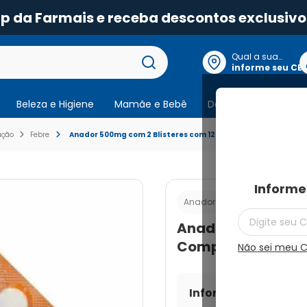
pp da Farmais e receba descontos exclusivo
Qual a sua
localização?
informe seu CE
Beleza e Higiene
Mamãe e Bebê
Dermocosmeticos
ação
Febre
Anador 500mg com 2 Blísteres com 12 Comprimidos
Informe
Cod.:
789105802159
Anador
Anador 500mg com
Comprimidos
Não sei meu 
Informe seu CEP par