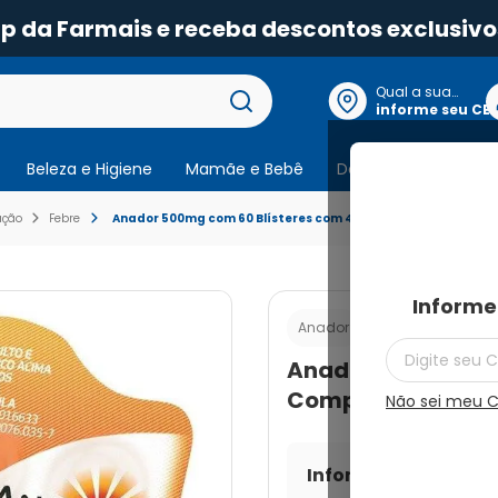
pp da Farmais e receba descontos exclusivo
Qual a sua
localização?
informe seu CE
Beleza e Higiene
Mamãe e Bebê
Dermocosmeticos
ação
Febre
Anador 500mg com 60 Blísteres com 4 Comprimidos
Informe
Cod.:
78910580216
Anador
Anador 500mg com
Comprimidos
Não sei meu 
Informe seu CEP par