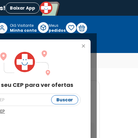
s!
Baixar App
Olá Visitante

Meus
P
Minha conta
pedidos
+
Reabilitação e Longevidade
 seu CEP para ver ofertas
65
Buscar
 60 Blísteres com 4
CEP
a ver ofertas