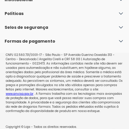
Quem Somos
Políticas
Fale conosco
Política de Envio
Selos de segurança
Nossas lojas
Política de Privacidade e Segurança
Seja um franqueado
Formas de pagamento
Políticas de Trocas e Devoluções
Perguntas Frequentes - Faq
CNPJ 02.560.731/0001-17 - São Paulo - SP Avenida Guerino Oswaldo 313 -
Centro - Descalvado | Angelita Cirelli e CRF 58 013 | Autorização de
funcionamento - 0023473. As informações contidas neste site não devem ser
usadas para automedicação e não substituem, em hipótese alguma, as
orientações dadas pelo profissional da área médica. Somente o médico está
apto a diagnosticar qualquer problema de saúde e prescrever o tratamento
adequado. Ao persistirem os sintomas, um médico deverá ser consultado. Os
preços e promoções divulgados no site são válidos apenas para compras
feitas pela internet. Maiores esclarecimentos, consultar o site:
www.anvisa.gov.br
. A Farmais trabalha com as tecnologias mais avançadas
de proteção de dados, para que você possa realizar suas compras com
tranqüilidade. A privacidade e a segurança dos clientes são compromissos
da rede de drogarias Farmais. Todos os pedidos efetuados estão sujeitos à
confirmação da disponibilidade de produto em nosso estoque.
Copyright © Loja - Todos os direitos reservados.