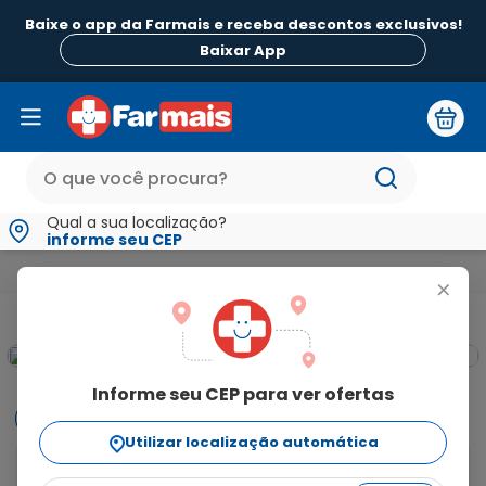
Baixe o app da Farmais e receba descontos exclusivos!
Baixar App
Qual a sua localização?
informe seu CEP
Medicamentos e Saúde
Primeiros Socorros
Curativos (Gaze,
+
Informe seu CEP para ver ofertas
Informações
Utilizar localização automática
Descrição As Ataduras de Crepe Cysne são 