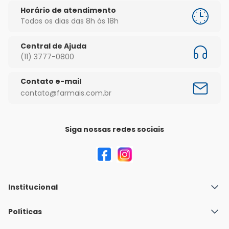
Horário de atendimento
Todos os dias das 8h às 18h
Central de Ajuda
(11) 3777-0800
Contato e-mail
contato@farmais.com.br
Siga nossas redes sociais
Institucional
Quem Somos
Políticas
Fale conosco