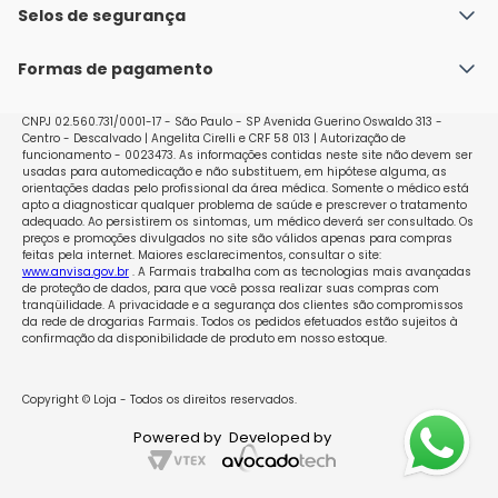
Política de Envio
Selos de segurança
Nossas lojas
Política de Privacidade e Segurança
Seja um franqueado
Formas de pagamento
Políticas de Trocas e Devoluções
Perguntas Frequentes - Faq
CNPJ 02.560.731/0001-17 - São Paulo - SP Avenida Guerino Oswaldo 313 -
Centro - Descalvado | Angelita Cirelli e CRF 58 013 | Autorização de
funcionamento - 0023473. As informações contidas neste site não devem ser
usadas para automedicação e não substituem, em hipótese alguma, as
orientações dadas pelo profissional da área médica. Somente o médico está
apto a diagnosticar qualquer problema de saúde e prescrever o tratamento
adequado. Ao persistirem os sintomas, um médico deverá ser consultado. Os
preços e promoções divulgados no site são válidos apenas para compras
feitas pela internet. Maiores esclarecimentos, consultar o site:
www.anvisa.gov.br
. A Farmais trabalha com as tecnologias mais avançadas
de proteção de dados, para que você possa realizar suas compras com
tranqüilidade. A privacidade e a segurança dos clientes são compromissos
da rede de drogarias Farmais. Todos os pedidos efetuados estão sujeitos à
confirmação da disponibilidade de produto em nosso estoque.
Copyright © Loja - Todos os direitos reservados.
Powered by
Developed by