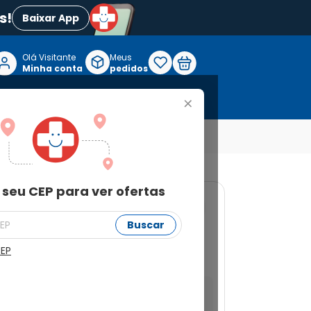
s!
Baixar App
Olá Visitante

Meus
P
Minha conta
pedidos
+
Reabilitação e Longevidade
 seu CEP para ver ofertas
7595602572
Buscar
m 30 Comprimidos
CEP
a ver ofertas