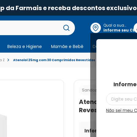
pp da Farmais e receba descontos exclusivo
Qual a sua
localização?
informe seu CE
Beleza e Higiene
Mamãe e Bebê
Dermocosmeticos
a Z
Atenolol 25mg com 30 Comprimidos Revestidos
Informe
Cod.:
789
Sandoz do Brasil
Atenolol 25mg co
Revestidos
Não sei meu 
Informe seu CEP par