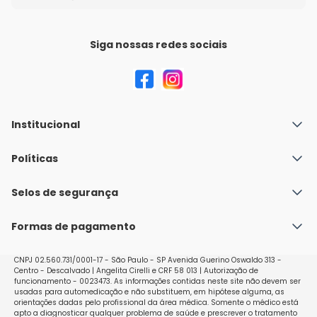
Siga nossas redes sociais
Institucional
Quem Somos
Políticas
Fale conosco
Política de Envio
Selos de segurança
Nossas lojas
Política de Privacidade e Segurança
Seja um franqueado
Formas de pagamento
Políticas de Trocas e Devoluções
Perguntas Frequentes - Faq
CNPJ 02.560.731/0001-17 - São Paulo - SP Avenida Guerino Oswaldo 313 -
Centro - Descalvado | Angelita Cirelli e CRF 58 013 | Autorização de
funcionamento - 0023473. As informações contidas neste site não devem ser
usadas para automedicação e não substituem, em hipótese alguma, as
orientações dadas pelo profissional da área médica. Somente o médico está
apto a diagnosticar qualquer problema de saúde e prescrever o tratamento