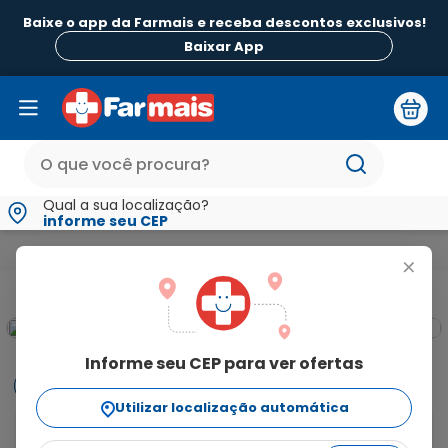
Baixe o app da Farmais e receba descontos exclusivos!
Baixar App
Qual a sua localização?
informe seu CEP
Medicamentos e Saúde
Colesterol e Triglicerídios
Ateroma 
+
Informe seu CEP para ver ofertas
Informações
Utilizar localização automática
Ateroma 40mg com 30 Comprimidos Revestidos