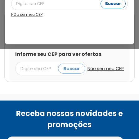
Buscar
Não sei meu CEP
Cod.:
7898943707147
Ateroma
Ateroma 40mg com 30
Comprimidos Revestidos
Informe seu CEP para ver ofertas
Buscar
Não sei meu CEP
Receba nossas novidades e
promoções