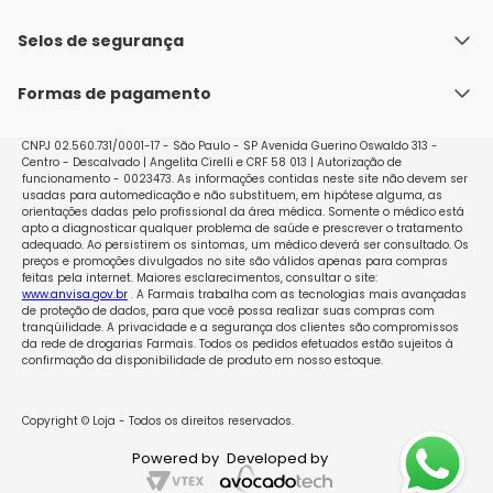
Fale conosco
Política de Envio
Selos de segurança
Nossas lojas
Política de Privacidade e Segurança
Seja um franqueado
Formas de pagamento
Políticas de Trocas e Devoluções
Perguntas Frequentes - Faq
CNPJ 02.560.731/0001-17 - São Paulo - SP Avenida Guerino Oswaldo 313 -
Centro - Descalvado | Angelita Cirelli e CRF 58 013 | Autorização de
funcionamento - 0023473. As informações contidas neste site não devem ser
usadas para automedicação e não substituem, em hipótese alguma, as
orientações dadas pelo profissional da área médica. Somente o médico está
apto a diagnosticar qualquer problema de saúde e prescrever o tratamento
adequado. Ao persistirem os sintomas, um médico deverá ser consultado. Os
preços e promoções divulgados no site são válidos apenas para compras
feitas pela internet. Maiores esclarecimentos, consultar o site:
www.anvisa.gov.br
. A Farmais trabalha com as tecnologias mais avançadas
de proteção de dados, para que você possa realizar suas compras com
tranqüilidade. A privacidade e a segurança dos clientes são compromissos
da rede de drogarias Farmais. Todos os pedidos efetuados estão sujeitos à
confirmação da disponibilidade de produto em nosso estoque.
Copyright © Loja - Todos os direitos reservados.
Powered by
Developed by