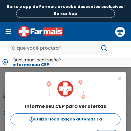
Baixe o app da Farmais e receba descontos exclusivos!
Baixar App
Qual a sua localização?
informe seu CEP
Medicamentos e Saúde
Infecções
Azitromicina Di-Hidra
+
Informe seu CEP para ver ofertas
Informações
Utilizar localização automática
A azitromicina di-hidratada é indicado no tratamento 