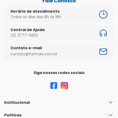
Fale Conosco
Horário de atendimento
Todos os dias das 8h às 18h
Central de Ajuda
(11) 3777-0800
Contato e-mail
contato@farmais.com.br
Siga nossas redes sociais
Institucional
Quem Somos
Políticas