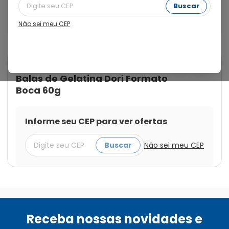
e cores vibrantes. Perfeitas para compartilhar ou 
Buscar
saborear a qualquer momento. Embalagem de 60g, 
prática para levar onde quiser.
Não sei meu CEP
Cod.:
7896058500202
Dori Alimentos
Balas de Gelatina Dori Formato
Boca 60g
Informe seu CEP para ver ofertas
Buscar
Não sei meu CEP
Receba nossas novidades e