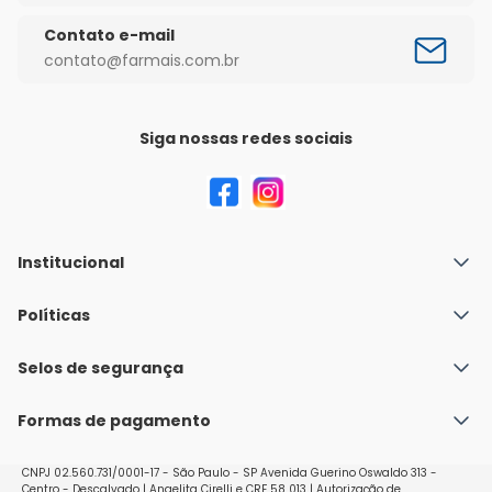
Contato e-mail
contato@farmais.com.br
Siga nossas redes sociais
Institucional
Quem Somos
Políticas
Fale conosco
Política de Envio
Selos de segurança
Nossas lojas
Política de Privacidade e Segurança
Seja um franqueado
Formas de pagamento
Políticas de Trocas e Devoluções
Perguntas Frequentes - Faq
CNPJ 02.560.731/0001-17 - São Paulo - SP Avenida Guerino Oswaldo 313 -
Centro - Descalvado | Angelita Cirelli e CRF 58 013 | Autorização de