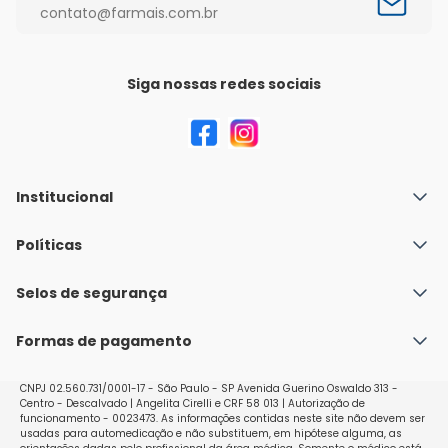
contato@farmais.com.br
Siga nossas redes sociais
Institucional
Quem Somos
Políticas
Fale conosco
Política de Envio
Selos de segurança
Nossas lojas
Política de Privacidade e Segurança
Seja um franqueado
Formas de pagamento
Políticas de Trocas e Devoluções
Perguntas Frequentes - Faq
CNPJ 02.560.731/0001-17 - São Paulo - SP Avenida Guerino Oswaldo 313 -
Centro - Descalvado | Angelita Cirelli e CRF 58 013 | Autorização de
funcionamento - 0023473. As informações contidas neste site não devem ser
usadas para automedicação e não substituem, em hipótese alguma, as