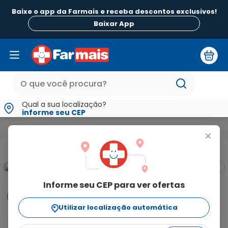
Baixe o app da Farmais e receba descontos exclusivos!
Baixar App
Qual a sua localização?
informe seu CEP
Medicamentos e Saúde
Primeiros Socorros
Pomadas e Loçõe
+
Informe seu CEP para ver ofertas
Informações
Utilizar localização automática
Bepantriz Derma Creme de Uso Dermatológico Bisnaga 