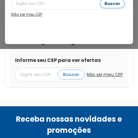
7,5ml
Buscar
Não sei meu CEP
Cod.:
7897947612365
Bepantriz
Bepantriz Derma Creme de Uso
Dermatológico Bisnaga 7,5ml
Informe seu CEP para ver ofertas
Buscar
Não sei meu CEP
Receba nossas novidades e
promoções