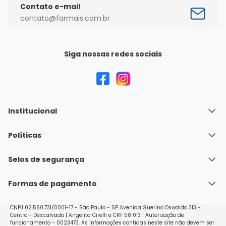
Contato e-mail
contato@farmais.com.br
Siga nossas redes sociais
Institucional
Quem Somos
Políticas
Fale conosco
Política de Envio
Selos de segurança
Nossas lojas
Política de Privacidade e Segurança
Seja um franqueado
Formas de pagamento
Políticas de Trocas e Devoluções
Perguntas Frequentes - Faq
CNPJ 02.560.731/0001-17 - São Paulo - SP Avenida Guerino Oswaldo 313 -
Centro - Descalvado | Angelita Cirelli e CRF 58 013 | Autorização de
funcionamento - 0023473. As informações contidas neste site não devem ser