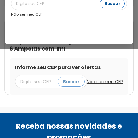
Uso Injetável com 6 Ampolas com 1ml
Buscar
Não sei meu CEP
Cod.:
7891317013660
Betatrinta
Betatrinta 5mg/ml + 2mg/ml
Suspensão de Uso Injetável com
6 Ampolas com 1ml
Informe seu CEP para ver ofertas
Buscar
Não sei meu CEP
Receba nossas novidades e
promoções