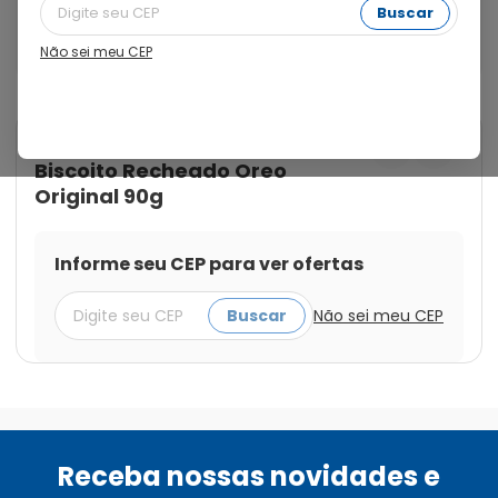
Original 90g! Crocantes biscoitos de chocolate com 
Buscar
um recheio cremoso irresistível. Perfeito para saborear 
puro, com leite ou em receitas deliciosas!
Não sei meu CEP
Cod.:
17622300830172
Oreo
Biscoito Recheado Oreo
Original 90g
Informe seu CEP para ver ofertas
Buscar
Não sei meu CEP
Receba nossas novidades e