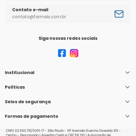
Contato e-mail
contato@farmais.com.br
Siga nossas redes sociais
Institucional
Quem Somos
Políticas
Fale conosco
Política de Envio
Selos de segurança
Nossas lojas
Política de Privacidade e Segurança
Seja um franqueado
Formas de pagamento
Políticas de Trocas e Devoluções
Perguntas Frequentes - Faq
CNPJ 02.560.731/0001-17 - São Paulo - SP Avenida Guerino Oswaldo 313 -
Centro - Descalvado | Angelita Cirelli e CRF 58 013 | Autorização de