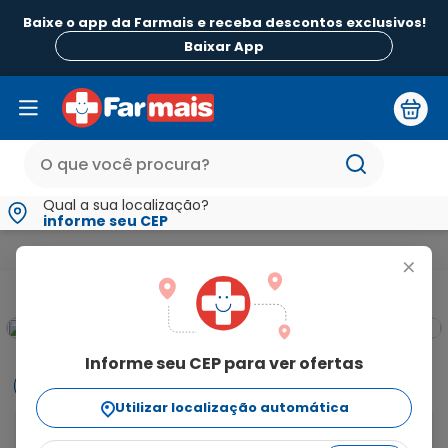
Baixe o app da Farmais e receba descontos exclusivos!
Baixar App
Qual a sua localização?
informe seu CEP
Alimentos
Biscoito Recheado Oreo Original 90g
+
Informe seu CEP para ver ofertas
Informações
Utilizar localização automática
Descubra o sabor único do Biscoito Recheado Oreo 