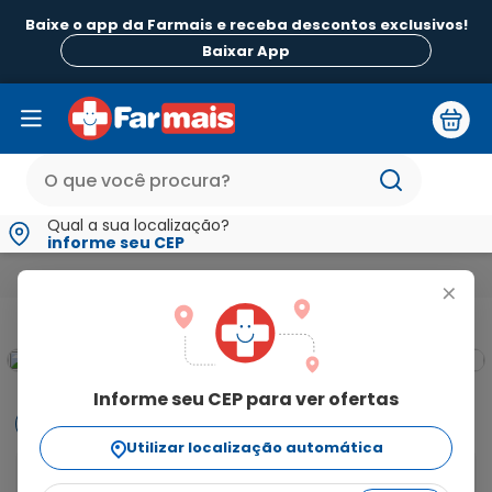
Baixe o app da Farmais e receba descontos exclusivos!
Baixar App
Qual a sua localização?
informe seu CEP
Alimentos
Biscoito Recheado Passatempo Sabor Morango 
+
Informe seu CEP para ver ofertas
Informações
Utilizar localização automática
Biscoito Recheado Passatempo Sabor Morango 130g: 