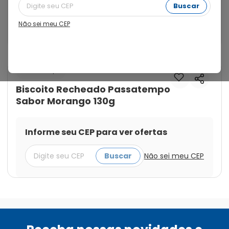
Biscoito recheado com creme sabor morango, 
Buscar
oferecendo uma combinação deliciosa de crocância 
e recheio doce. Com 130g, é uma opção ideal para um 
Não sei meu CEP
lanche saboroso ou uma sobremesa leve.
Cod.:
7891000241295
Passatempo
Biscoito Recheado Passatempo
Sabor Morango 130g
Informe seu CEP para ver ofertas
Buscar
Não sei meu CEP