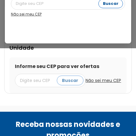
com 1 Unidade
Buscar
Não sei meu CEP
Cod.:
7898301055842
G-Tech
Bomba Tira-Leite Materno
Manual Confort G-Tech com 1
Unidade
Informe seu CEP para ver ofertas
Buscar
Não sei meu CEP
Receba nossas novidades e
promoções