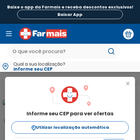
Baixe o app da Farmais e receba descontos exclusivos!
Baixar App
Qual a sua localização?
informe seu CEP
Mamãe e Bebê
Para Mamãe
Tira Leite
Bomba Tira-Lei
+
Informe seu CEP para ver ofertas
Informações
Utilizar localização automática
Bomba Tira-Leite Materno Manual Confort G-Tech 