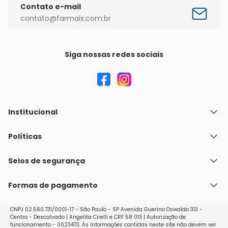
Contato e-mail
contato@farmais.com.br
Siga nossas redes sociais
Institucional
Quem Somos
Políticas
Fale conosco
Política de Envio
Selos de segurança
Nossas lojas
Política de Privacidade e Segurança
Seja um franqueado
Formas de pagamento
Políticas de Trocas e Devoluções
Perguntas Frequentes - Faq
CNPJ 02.560.731/0001-17 - São Paulo - SP Avenida Guerino Oswaldo 313 -
Centro - Descalvado | Angelita Cirelli e CRF 58 013 | Autorização de
funcionamento - 0023473. As informações contidas neste site não devem ser