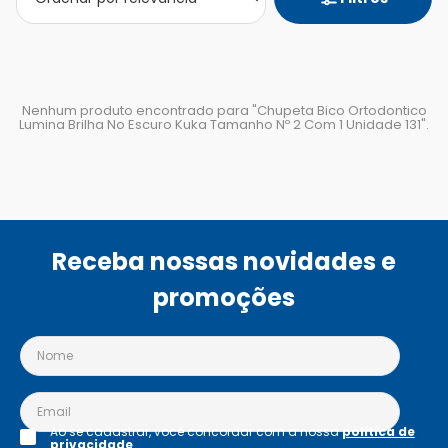
Nenhum produto encontrado para "
Chupeta Bico Ortodontico
Lumina Brilha No Escuro Kuka Tamanho Nº 2 Com 1 Unidade 131
".
Receba nossas novidades e
promoções
Ao se cadastrar, você concordar com a nossa
política de
privacidade