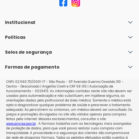
Institucional
Quem Somos
Políticas
Fale conosco
Política de Envio
Selos de segurança
Nossas lojas
Política de Privacidade e Segurança
Seja um franqueado
Formas de pagamento
Políticas de Trocas e Devoluções
Perguntas Frequentes - Faq
CNPJ 02.560.731/0001-17 - São Paulo - SP Avenida Guerino Oswaldo 313 -
Centro - Descalvado | Angelita Cirelli e CRF 58 013 | Autorização de
funcionamento - 0023473. As informações contidas neste site não devem ser
usadas para automedicação e não substituem, em hipótese alguma, as
orientações dadas pelo profissional da área médica. Somente o médico está
apto a diagnosticar qualquer problema de saúde e prescrever o tratamento
adequado. Ao persistirem os sintomas, um médico deverá ser consultado. Os
preços e promoções divulgados no site são válidos apenas para compras
feitas pela internet. Maiores esclarecimentos, consultar o site:
www.anvisa.gov.br
. A Farmais trabalha com as tecnologias mais avançadas
de proteção de dados, para que você possa realizar suas compras com
tranqüilidade. A privacidade e a segurança dos clientes são compromissos
da rede de drogarias Farmais. Todos os pedidos efetuados estão sujeitos à