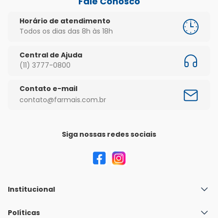
Fale Conosco
Horário de atendimento
Todos os dias das 8h às 18h
Central de Ajuda
(11) 3777-0800
Contato e-mail
contato@farmais.com.br
Siga nossas redes sociais
Institucional
Quem Somos
Políticas