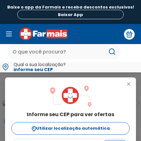
Baixe o app da Farmais e receba descontos exclusivos!
Baixar App
Qual a sua localização?
informe seu CEP
Mamãe e Bebê
Chupetas Mamadeiras e Acessórios Infantis
+
Informe seu CEP para ver ofertas
Informações
Utilizar localização automática
A Chupeta Lillo Extra Air Silicone Ortodôntico Tamanho 