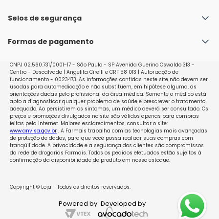
Fale conosco
Política de Envio
Selos de segurança
Nossas lojas
Política de Privacidade e Segurança
Seja um franqueado
Formas de pagamento
Políticas de Trocas e Devoluções
Perguntas Frequentes - Faq
CNPJ 02.560.731/0001-17 - São Paulo - SP Avenida Guerino Oswaldo 313 -
Centro - Descalvado | Angelita Cirelli e CRF 58 013 | Autorização de
funcionamento - 0023473. As informações contidas neste site não devem ser
usadas para automedicação e não substituem, em hipótese alguma, as
orientações dadas pelo profissional da área médica. Somente o médico está
apto a diagnosticar qualquer problema de saúde e prescrever o tratamento
adequado. Ao persistirem os sintomas, um médico deverá ser consultado. Os
preços e promoções divulgados no site são válidos apenas para compras
feitas pela internet. Maiores esclarecimentos, consultar o site:
www.anvisa.gov.br
. A Farmais trabalha com as tecnologias mais avançadas
de proteção de dados, para que você possa realizar suas compras com
tranqüilidade. A privacidade e a segurança dos clientes são compromissos
da rede de drogarias Farmais. Todos os pedidos efetuados estão sujeitos à
confirmação da disponibilidade de produto em nosso estoque.
Copyright © Loja - Todos os direitos reservados.
Powered by
Developed by