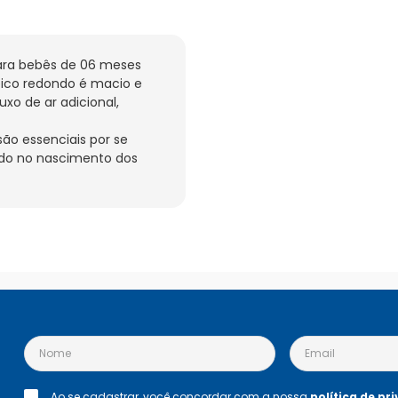
ra bebês de 06 meses 
ico redondo é macio e 
xo de ar adicional, 
ão essenciais por se 
do no nascimento dos 
Ao se cadastrar, você concordar com a nossa
política de pr