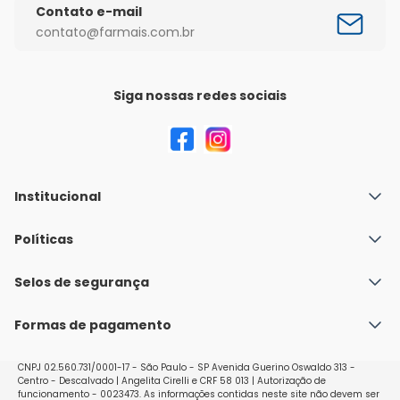
Contato e-mail
contato@farmais.com.br
Siga nossas redes sociais
Institucional
Quem Somos
Políticas
Fale conosco
Política de Envio
Selos de segurança
Nossas lojas
Política de Privacidade e Segurança
Seja um franqueado
Formas de pagamento
Políticas de Trocas e Devoluções
Perguntas Frequentes - Faq
CNPJ 02.560.731/0001-17 - São Paulo - SP Avenida Guerino Oswaldo 313 -
Centro - Descalvado | Angelita Cirelli e CRF 58 013 | Autorização de
funcionamento - 0023473. As informações contidas neste site não devem ser