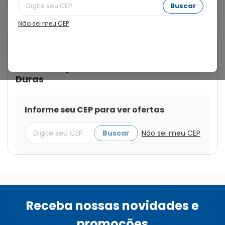
Cápsulas Gelatinosas Duras
Buscar
Não sei meu CEP
Cod.:
7896523200576
Cimegripe
Cimegripe 400mg + 4mg + 4mg
com 20 Cápsulas Gelatinosas
Duras
Informe seu CEP para ver ofertas
Buscar
Não sei meu CEP
Receba nossas novidades e
promoções