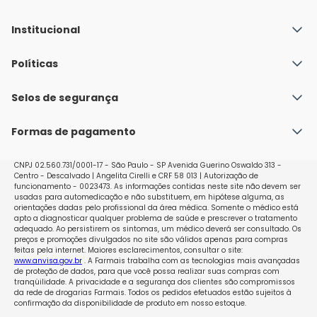
Institucional
Quem Somos
Políticas
Fale conosco
Política de Envio
Selos de segurança
Nossas lojas
Política de Privacidade e Segurança
Seja um franqueado
Formas de pagamento
Políticas de Trocas e Devoluções
Perguntas Frequentes - Faq
CNPJ 02.560.731/0001-17 - São Paulo - SP Avenida Guerino Oswaldo 313 -
Centro - Descalvado | Angelita Cirelli e CRF 58 013 | Autorização de
funcionamento - 0023473. As informações contidas neste site não devem ser
usadas para automedicação e não substituem, em hipótese alguma, as
orientações dadas pelo profissional da área médica. Somente o médico está
apto a diagnosticar qualquer problema de saúde e prescrever o tratamento
adequado. Ao persistirem os sintomas, um médico deverá ser consultado. Os
preços e promoções divulgados no site são válidos apenas para compras
feitas pela internet. Maiores esclarecimentos, consultar o site:
www.anvisa.gov.br
. A Farmais trabalha com as tecnologias mais avançadas
de proteção de dados, para que você possa realizar suas compras com
tranqüilidade. A privacidade e a segurança dos clientes são compromissos
da rede de drogarias Farmais. Todos os pedidos efetuados estão sujeitos à
confirmação da disponibilidade de produto em nosso estoque.