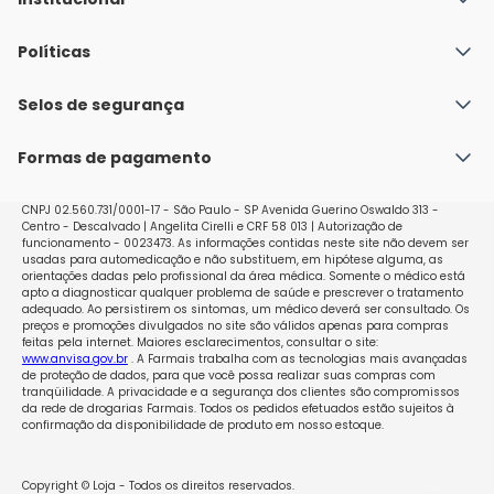
Quem Somos
Políticas
Fale conosco
Política de Envio
Selos de segurança
Nossas lojas
Política de Privacidade e Segurança
Seja um franqueado
Formas de pagamento
Políticas de Trocas e Devoluções
Perguntas Frequentes - Faq
CNPJ 02.560.731/0001-17 - São Paulo - SP Avenida Guerino Oswaldo 313 -
Centro - Descalvado | Angelita Cirelli e CRF 58 013 | Autorização de
funcionamento - 0023473. As informações contidas neste site não devem ser
usadas para automedicação e não substituem, em hipótese alguma, as
orientações dadas pelo profissional da área médica. Somente o médico está
apto a diagnosticar qualquer problema de saúde e prescrever o tratamento
adequado. Ao persistirem os sintomas, um médico deverá ser consultado. Os
preços e promoções divulgados no site são válidos apenas para compras
feitas pela internet. Maiores esclarecimentos, consultar o site:
www.anvisa.gov.br
. A Farmais trabalha com as tecnologias mais avançadas
de proteção de dados, para que você possa realizar suas compras com
tranqüilidade. A privacidade e a segurança dos clientes são compromissos
da rede de drogarias Farmais. Todos os pedidos efetuados estão sujeitos à
confirmação da disponibilidade de produto em nosso estoque.
Copyright © Loja - Todos os direitos reservados.