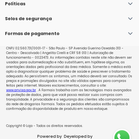
parenteral: Fechar a pinça do equipo de infusão; 
Quem Somos
Políticas
Preparar o sítio próprio para administração de 
Fale conosco
medicamentos, fazendo sua assepsia; Utilizar seringa 
Política de Envio
Selos de segurança
Nossas lojas
com agulha estéril para perfurar o sítio e adicionar o 
Política de Privacidade e Segurança
medicamento na solução parenteral; Misturar o 
Seja um franqueado
Formas de pagamento
medicamento completamente na solução parenteral; 
Políticas de Trocas e Devoluções
Prosseguir a administração. Posologia do Cloreto de 
Perguntas Frequentes - Faq
Sódio JP Farma O preparo e administração da Solução 
CNPJ 02.560.731/0001-17 - São Paulo - SP Avenida Guerino Oswaldo 313 -
Parenteral devem obedecer à prescrição, precedida 
Centro - Descalvado | Angelita Cirelli e CRF 58 013 | Autorização de
funcionamento - 0023473. As informações contidas neste site não devem ser
de criteriosa avaliação, pelo farmacêutico, da 
usadas para automedicação e não substituem, em hipótese alguma, as
compatibilidade físico-química e da interação 
orientações dadas pelo profissional da área médica. Somente o médico está
apto a diagnosticar qualquer problema de saúde e prescrever o tratamento
medicamentosa que possam ocorrer entre os seus 
adequado. Ao persistirem os sintomas, um médico deverá ser consultado. Os
componentes. a dosagem deve ser adaptada de 
preços e promoções divulgados no site são válidos apenas para compras
acordo com as necessidades de líquidos e eletrólitos 
feitas pela internet. Maiores esclarecimentos, consultar o site:
www.anvisa.gov.br
. A Farmais trabalha com as tecnologias mais avançadas
de cada paciente. Siga a orientação de seu médico, 
de proteção de dados, para que você possa realizar suas compras com
respeitando sempre os horários, as doses e a duração 
tranqüilidade. A privacidade e a segurança dos clientes são compromissos
da rede de drogarias Farmais. Todos os pedidos efetuados estão sujeitos à
do tratamento. Não interrompa o tratamento sem o 
confirmação da disponibilidade de produto em nosso estoque.
conhecimento do seu médico. Cada mL da solução 
contém: Cloreto de sódio (NaCl) 9 mg Água para 
injeção q.s.p 1 mL Conteúdo eletrolítico: Sódio (Na +) 
Copyright © Loja - Todos os direitos reservados.
154 mEq/L Cloreto (Cl -) 154 mEq/L Osmolaridade: 308 
Powered by
Developed by
mOsm/L. pH: 4,5 – 7,0. O produto deve ser 