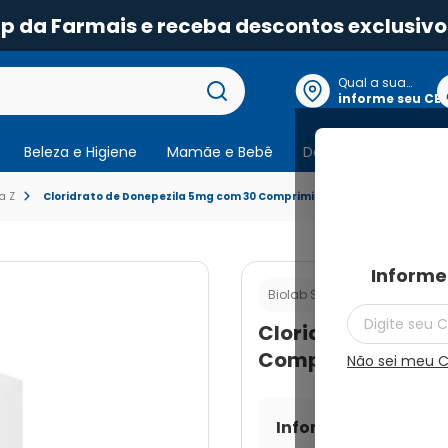
pp da Farmais e receba descontos exclusivo
Qual a sua
localização?
informe seu CE
Beleza e Higiene
Mamãe e Bebê
Dermocosmeticos
a Z
Cloridrato de Donepezila 5mg com 30 Comprimidos Revestidos
Informe
Cod.:
789611
Biolab Sanus
Cloridrato de Don
Comprimidos Rev
Não sei meu 
Informe seu CEP par