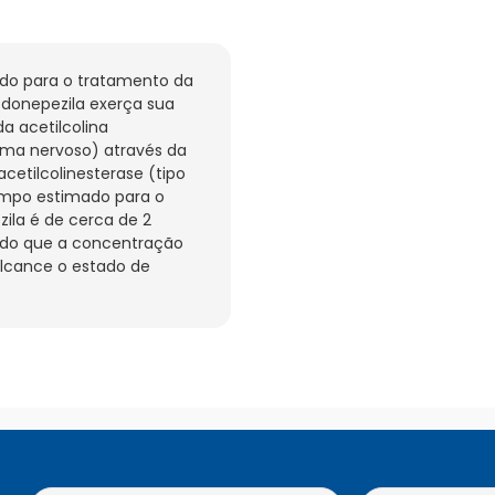
do para o tratamento da 
 donepezila exerça sua 
acetilcolina 
ema nervoso) através da 
etilcolinesterase (tipo 
empo estimado para o 
ila é de cerca de 2 
do que a concentração 
lcance o estado de 