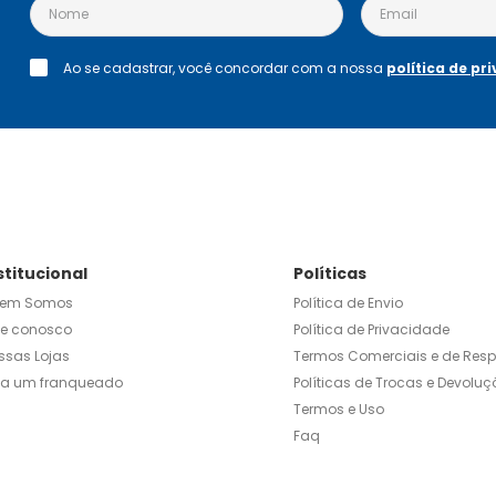
Ao se cadastrar, você concordar com a nossa
política de pr
stitucional
Políticas
em Somos
Política de Envio
le conosco
Política de Privacidade
ssas Lojas
Termos Comerciais e de Res
ja um franqueado
Políticas de Trocas e Devoluç
Termos e Uso
Faq