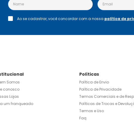
r história de alergia à 
cê estiver usando 
oxidase (IMAO); ou se 
Ao se cadastrar, você concordar com a nossa
política de pr
É UM MEDICAMENTO. SEU 
FARMACÊUTICO. LEIA A 
OS. EVITE A 
enda sob prescrição 
stitucional
Políticas
em Somos
Política de Envio
le conosco
Política de Privacidade
ssas Lojas
Termos Comerciais e de Res
ja um franqueado
Políticas de Trocas e Devoluç
Termos e Uso
Faq