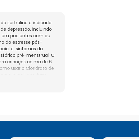
de sertralina é indicado 
de depressão, incluindo 
 em pacientes com ou 
no do estresse pós-
cial e; sintomas da 
sfórico pré-menstrual. O 
para crianças acima de 6 
omo usar o Cloridrato de 
por via oral, em dose 
entos, preferencialmente 
omendada é de 
ntre 6 e 12 anos deve 
0mg/dia. Os ajustes de 
ica conforme avaliação e 
 respeitando sempre os 
terrompa o tratamento 
o não deve ser partido, 
to de Sertralina O 