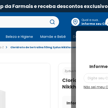
pp da Farmais e receba descontos exclusivo
Qual a sua
localização?
informe seu CE
Beleza e Higiene
Mamãe e Bebê
Dermocosmeticos
a Z
Cloridrato de Sertralina 50mg Zydus Nikkho com 30 Comprimidos
Informe
Cod.:
7898910
Zydus Nikkho
Cloridrato de Ser
Nikkho com 30 C
Não sei meu 
Informe seu CEP par