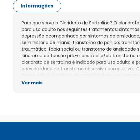
Informações
Para que serve o Cloridrato de Sertralina? O cloridrato 
para uso adulto nos seguintes tratamentos: sintomas 
depressão acompanhada por sintomas de ansiedade,
sem história de mania; transtorno do pânico; transtor
traumático; fobia social ou transtorno de ansiedade so
síndrome da tensão pré-menstrual e/ou transtorno di
cloridrato de sertralina é indicado para uso adulto e 
anos de idade no transtorno obsessivo compulsivo.  C
Sertralina? O cloridrato de sertralina deve ser tomado 
única diária pela manhã ou à noite, com ou sem alim
Ver mais
no mesmo horário todos os dias. A dose máxima rec
200mg/dia. O tratamento para pacientes pediátricos e
começar com 25mg/dia e acima de 12 anos deve ser 5
dose deverão ser feito de acordo com a resposta clín
orientação médica. Siga a orientação de seu médico,
horários, as doses e a duração do tratamento. Não in
sem o conhecimento de seu médico. Este medicament
aberto ou mastigado. Quando não devo usar o Cloridra