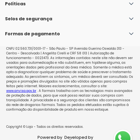
Quem Somos
Políticas
Fale conosco
Política de Envio
Selos de segurança
Nossas lojas
Política de Privacidade e Segurança
Seja um franqueado
Formas de pagamento
Políticas de Trocas e Devoluções
Perguntas Frequentes - Faq
CNPJ 02.560.731/0001-17 - São Paulo - SP Avenida Guerino Oswaldo 313 -
Centro - Descalvado | Angelita Cirelli e CRF 58 013 | Autorização de
funcionamento - 0023473. As informações contidas neste site não devem ser
usadas para automedicação e não substituem, em hipótese alguma, as
orientações dadas pelo profissional da área médica. Somente o médico está
apto a diagnosticar qualquer problema de saúde e prescrever o tratamento
adequado. Ao persistirem os sintomas, um médico deverá ser consultado. Os
preços e promoções divulgados no site são válidos apenas para compras
feitas pela internet. Maiores esclarecimentos, consultar o site:
www.anvisa.gov.br
. A Farmais trabalha com as tecnologias mais avançadas
de proteção de dados, para que você possa realizar suas compras com
tranqüilidade. A privacidade e a segurança dos clientes são compromissos
da rede de drogarias Farmais. Todos os pedidos efetuados estão sujeitos à
confirmação da disponibilidade de produto em nosso estoque.
Copyright © Loja - Todos os direitos reservados.
Powered by
Developed by