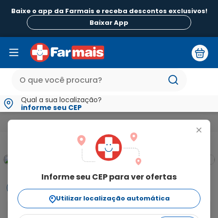
Baixe o app da Farmais e receba descontos exclusivos!
Baixar App
Qual a sua localização?
informe seu CEP
Medicamentos e Saúde
Medicamentos de A a Z
Cloridrat
+
Informe seu CEP para ver ofertas
Informações
Utilizar localização automática
A venlafaxina, substância presente em Cloridrato 