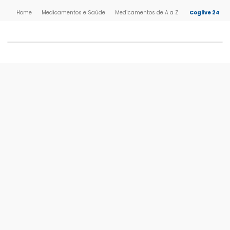
Medicamentos e Saúde
Medicamentos de A a Z
Coglive 24mg