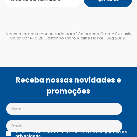
Nenhum produto encontrado para "
Coloracao Creme Excllusiv
Color Cor Nº 5 20 Castanho Claro Violine Haskell 50g 28119
".
Receba nossas novidades e
promoções
Ao se cadastrar, você concordar com a nossa
política de
privacidade