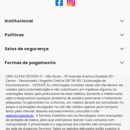
Institucional
Quem Somos
Políticas
Fale conosco
Política de Envio
Selos de segurança
Nossas lojas
Política de Privacidade e Segurança
Seja um franqueado
Formas de pagamento
Políticas de Trocas e Devoluções
Perguntas Frequentes - Faq
CNPJ 02.560.731/0001-17 - São Paulo - SP Avenida Guerino Oswaldo 313 -
Centro - Descalvado | Angelita Cirelli e CRF 58 013 | Autorização de
funcionamento - 0023473. As informações contidas neste site não devem ser
usadas para automedicação e não substituem, em hipótese alguma, as
orientações dadas pelo profissional da área médica. Somente o médico está
apto a diagnosticar qualquer problema de saúde e prescrever o tratamento
adequado. Ao persistirem os sintomas, um médico deverá ser consultado. Os
preços e promoções divulgados no site são válidos apenas para compras
feitas pela internet. Maiores esclarecimentos, consultar o site:
www.anvisa.gov.br
. A Farmais trabalha com as tecnologias mais avançadas
de proteção de dados, para que você possa realizar suas compras com
tranqüilidade. A privacidade e a segurança dos clientes são compromissos
da rede de drogarias Farmais. Todos os pedidos efetuados estão sujeitos à