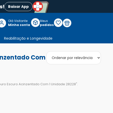
s!
Baixar App
Olá Visitante

Meus
P
Minha conta
pedidos
Reabilitação e Longevidade
cinzentado Com 1 Unidade 28228"
Louro Escuro Acinzentado Com 1 Unidade 28228
".