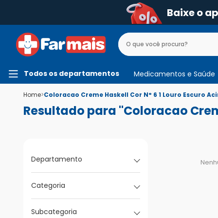
Baixe o a
Todos os departamentos
Medicamentos e Saúde
Home
>
Coloracao Creme Haskell Cor N° 6 1 Louro Escuro A
Resultado para "Coloracao Crem
Departamento
Nenh
Categoria
Subcategoria