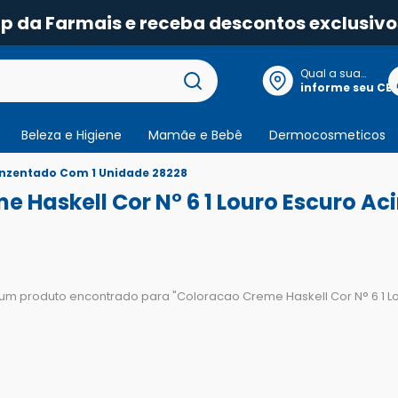
pp da Farmais e receba descontos exclusivo
Qual a sua
localização?
informe seu CE
Beleza e Higiene
Mamãe e Bebê
Dermocosmeticos
cinzentado Com 1 Unidade 28228
e Haskell Cor N° 6 1 Louro Escuro A
um produto encontrado para "
Coloracao Creme Haskell Cor N° 6 1 